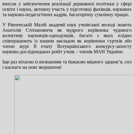
внесок у забезпечення реалізації державної політики у сфері
освіти і науки, активну участь у підготовці фахівців, наукових
та науково-педагогічних кадрів, багаторічну сумлінну працю.
У Рівненській Малій академії наук учнівської молоді знають
Анатолія Степановича як мудрого керівника чудового
колективу науковців-однодумців, багато з яких плідно
співпрацюють із нашим закладом як керівники гуртків або
члени журі ІІ етапу Всеукраїнського конкурсу-захисту
науково-дослідницьких робіт учнів – членів МАН України.
Іще раз вітаємо із визнанням та бажаємо міцного здоров’я, сил
і наснаги на нові звершення!