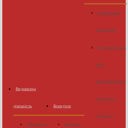
Нормативні
документи
Реєстрація на І
етап
Всеукраїнських
Видавнича
учнівських
діяльність
Конкурси
олімпіад з
Матеріали
Конкурс-