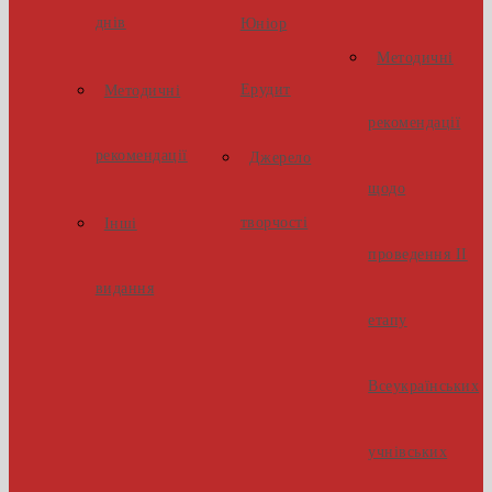
днів
Юніор
Методичні
Ерудит
Методичні
рекомендації
рекомендації
Джерело
щодо
творчості
Інші
проведення ІІ
видання
етапу
Всеукраїнських
учнівських