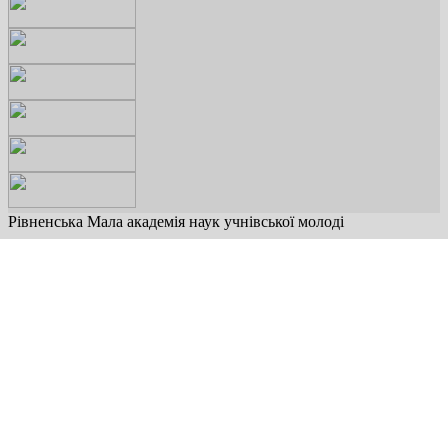
Рівненська Мала академія наук учнівської молоді