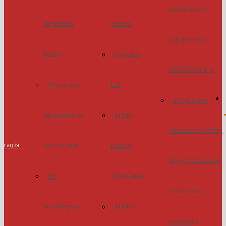
навчальних
наукових
захист
предметів у
робіт
Inventor
2025/2026 н.р
UA
Навчальні
Результати
програми та
МАН-
обласного етапу
стація
посібники
Юніор
Всеукраїнських
Дослідник
На
учнівських
мольбертах
МАН-
олімпіад