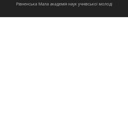
Рівненська Мала академія наук учнівської молоді