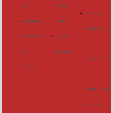
днів
Юніор
Методичні
Ерудит
Методичні
рекомендації
рекомендації
Джерело
щодо
творчості
Інші
проведення ІІ
видання
етапу
Всеукраїнських
учнівських