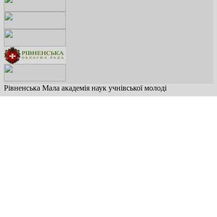
Рівненська Мала академія наук учнівської молоді