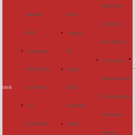
навчальних
наукових
захист
предметів у
робіт
Inventor
2025/2026 н.р
UA
Навчальні
Результати
програми та
МАН-
обласного етапу
стація
посібники
Юніор
Всеукраїнських
Дослідник
На
учнівських
мольбертах
МАН-
олімпіад