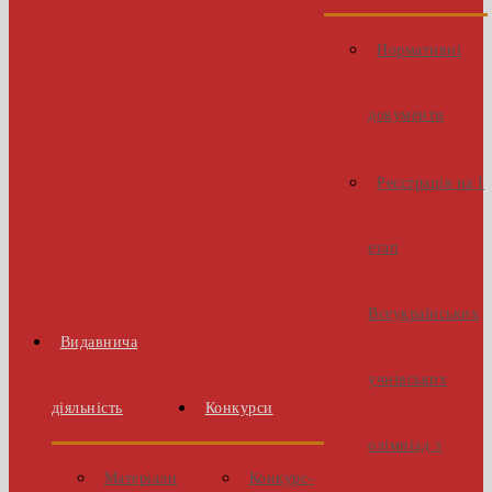
Нормативні
документи
Реєстрація на І
етап
Всеукраїнських
Видавнича
учнівських
діяльність
Конкурси
олімпіад з
Матеріали
Конкурс-