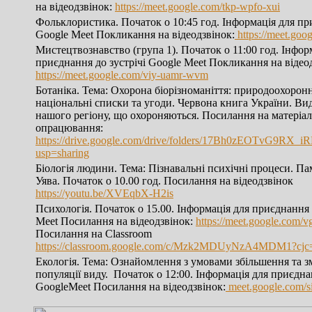
на відеодзвінок:
https://meet.google.com/tkp-wpfo-xui
Фольклористика. Початок о 10:45 год. Інформація для при
Google Meet Покликання на відеодзвінок:
https://meet.goo
Мистецтвознавство (група 1). Початок о 11:00 год. Інфор
приєднання до зустрічі Google Meet Покликання на відео
https://meet.google.com/viy-uamr-wvm
Ботаніка. Тема: Охорона біорізноманіття: природоохоронн
національні списки та угоди. Червона книга України. Ви
нашого регіону, що охороняються. Посилання на матеріал
опрацювання:
https://drive.google.com/drive/folders/17Bh0zEOTvG9RX
usp=sharing
Біологія людини. Тема: Пізнавальні психічні процеси. П
Уява. Початок о 10.00 год. Посилання на відеодзвінок
https://youtu.be/XVEqbX-H2is
Психологія. Початок о 15.00. Інформація для приєднання 
Meet Посилання на відеодзвінок:
https://meet.google.com/v
Посилання на Classroom
https://classroom.google.com/c/Mzk2MDUyNzA4MDM1?cjc
Екологія. Тема: Ознайомлення з умовами збільшення та 
популяції виду. Початок о 12:00. Інформація для приєднан
GoogleMeet Посилання на відеодзвінок:
meet.google.com/si