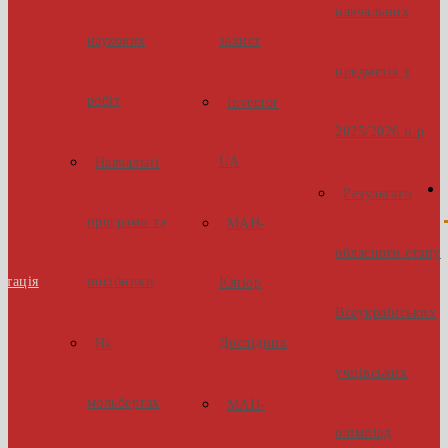
навчальних
наукових
захист
предметів у
робіт
Inventor
2025/2026 н.р
UA
Навчальні
Результати
програми та
МАН-
обласного етапу
стація
посібники
Юніор
Всеукраїнських
Дослідник
На
учнівських
мольбертах
МАН-
олімпіад