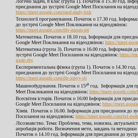
Логічні задачі, 8 клас (група 1). Початок о 15.30 год. Інф
приєднання до зустрічі Google Meet Посилання на відеодз
https://meet.google.com/med-dady-hxk
Технології програмування. Початок о 17.30 год. Інформа
до зустрічі Google Meet Покликання на відеодзвінок:
https://meet.google.com/fdy-mzsm-pjj
Математика. Початок о 18.10 год. Інформація для приєдна
Google Meet Покликання на відеодзвінок:
https://meet.goo
Математика (група 3). Початок о 16.00 год. Інформація д
зустрічі Google Meet Посилання на відеодзвінок:
https://m
nxde-rhy
Експериментальна фізика (група 1). Початок о 14.30 год.
приєднання до зустрічі Google Meet Посилання на відеодз
https://meet.google.com/djr-xmyy-rij
Машинобудування. Початок о 15³⁰ год. Інформація для п
Meet Покликання на відеодзвінок:
https://meet.google.com
Всесвітня історія. Початок о 16:00 Інформація для приєдн
Google Meet Посилання на відеодзвінок:
https://meet.goog
Хімія. Початок о 16.00. Інформація для приєднання до зу
Посилання на відеодзвінок:
https://meet.google.com/ixf-rsoh
Лісознавство. Тема: Проблема, тема, новизна, актуальніс
апробація роботи. Визначення мети, завдань та методики
Початок о 14.10 год. Інформація для приєднання до зустр