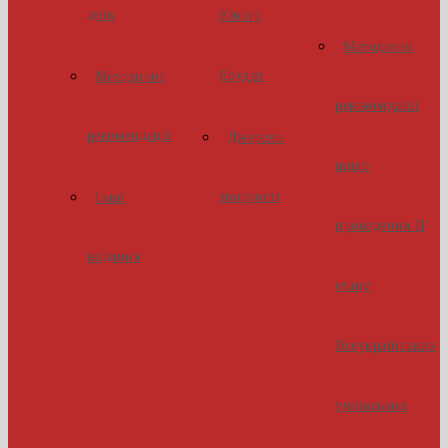
днів
Юніор
Методичні
Ерудит
Методичні
рекомендації
рекомендації
Джерело
щодо
творчості
Інші
проведення ІІ
видання
етапу
Всеукраїнських
учнівських