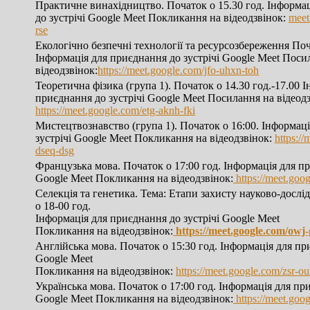
Практичне винахідництво. Початок о 15.30 год. Інформа
до зустрічі Google Meet Покликання на відеодзвінок:
meet
rse
Екологічно безпечні технології та ресурсозбереження Поч
Інформація для приєднання до зустрічі Google Meet Поси
відеодзвінок:
https://meet.google.com/jfo-uhxn-toh
Теоретична фізика (група 1). Початок о 14.30 год.-17.00 
приєднання до зустрічі Google Meet Посилання на відеод
https://meet.google.com/etg-aknh-fki
Мистецтвознавство (група 1). Початок о 16:00. Інформац
зустрічі Google Meet Покликання на відеодзвінок:
https://
dseq-dsg
Французька мова. Початок о 17:00 год. Інформація для пр
Google Meet Покликання на відеодзвінок:
https://meet.go
Селекція та генетика. Тема: Етапи захисту науково-дослі
о 18-00 год.
Інформація для приєднання до зустрічі Google Meet
Покликання на відеодзвінок:
https://meet.google.com/owj
Англійська мова. Початок о 15:30 год. Інформація для пр
Google Meet
Покликання на відеодзвінок:
https://meet.google.com/zsr-o
Українська мова. Початок о 17:00 год. Інформація для при
Google Meet Покликання на відеодзвінок:
https://meet.goo