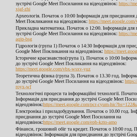
зустрічі Google Meet Посилання на відеодзвінок:
https://m
xjaf-zhi
Археологія. Початок о 10:00 Інформація для приєднання д
Meet Покликання на відеодзвінок:
https://meet.google.co
Прикладна математика. Початок о 12:00. Інформація для
зустрічі Google Meet Посилання на відеодзвінок:
https://m
aqjp-bsg
Гідрологія (група 1) Початок о 14:30 Інформація для приє
Google Meet Покликання на відеодзвінок:
https://meet.goo
Історичне краєзнавство(група 1). Початок о 10:00 Інфор
до зустрічі Google Meet Покликання на відеодзвінок:
https://meet.google.com/vbx-wsxv-yuz
Теоретична фізика (група 3). Початок о 13.30 год. Інфор
до зустрічі Google Meet Посилання на відеодзвінок:
https:
royx-wf
Технологічні процеси та інформаційні технології. Початок
Інформація для приєднання до зустрічі Google Meet Поси
відеодзвінок:
https://meet.google.com/pcr-cyum-hic?hs=122&
Електроніка і приладобудування. Початок о 10.00 год. Ін
приєднання до зустрічі Google Meet Посилання на
відеодзвінок:
https://meet.google.com/epb-kzto-amo
Фінанси, грошовий обіг та кредит. Початок о 10:00 год. 
відеодзвінок: Інформація для приєднання до зустрічі Go