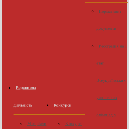
Нормативні
документи
Реєстрація на І
етап
Всеукраїнських
Видавнича
учнівських
діяльність
Конкурси
олімпіад з
Матеріали
Конкурс-