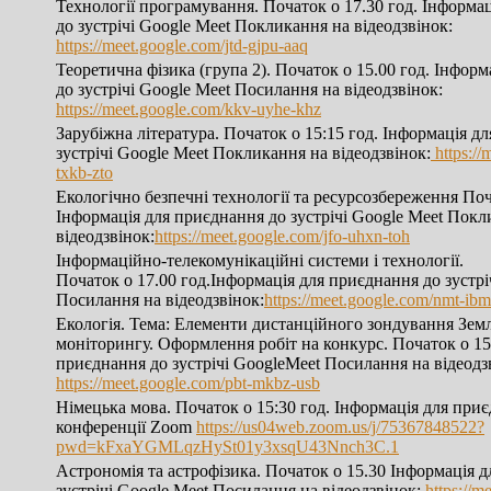
Технології програмування. Початок о 17.30 год. Інформа
до зустрічі Google Meet Покликання на відеодзвінок:
https://meet.google.com/jtd-gjpu-aaq
Теоретична фізика (група 2). Початок о 15.00 год. Інфор
до зустрічі Google Meet Посилання на відеодзвінок:
https://meet.google.com/kkv-uyhe-khz
Зарубіжна література. Початок о 15:15 год. Інформація д
зустрічі Google Meet Покликання на відеодзвінок:
https://
txkb-zto
Екологічно безпечні технології та ресурсозбереження Поч
Інформація для приєднання до зустрічі Google Meet Покл
відеодзвінок:
https://meet.google.com/jfo-uhxn-toh
Інформаційно-телекомунікаційні системи і технології.
Початок о 17.00 год.Інформація для приєднання до зустрі
Посилання на відеодзвінок:
https://meet.google.com/nmt-ibm
Екологія. Тема: Елементи дистанційного зондування Земл
моніторингу. Оформлення робіт на конкурс. Початок о 15
приєднання до зустрічі GoogleMeet Посилання на відеодз
https://meet.google.com/pbt-mkbz-usb
Німецька мова. Початок о 15:30 год. Інформація для при
конференції Zoom
https://us04web.zoom.us/j/75367848522?
pwd=kFxaYGMLqzHySt01y3xsqU43Nnch3C.1
Астрономія та астрофізика. Початок о 15.30 Інформація 
зустрічі Google Meet Посилання на відеодзвінок:
https://m