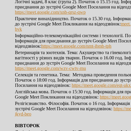
Логічні задачі, 8 клас (група 2). Початок о 15.15 год. Інф
приєднання до зустрічі Google Meet Посилання на відеодз
https://meet.google.com/xnb-qrsz-qwp
Практичне винахідництво. Початок о 15.30 год. Інформа
до зустрічі Google Meet Покликання на відеодзвінок:
meet.
bvk
Інформаційно-телекомунікаційні системи і технології. Поч
Інформація для приєднання до зустріч Google Meet Поси
відеодзвінок:
https://meet.google.com/nmt-ibmb-tph
Ветеринарія та зоотехнія. Тема: Акушерство та гінекологі
вагітності у різних видів тварин. Початок о 16.00 год. Ін
приєднання до зустріч Google Meet Посилання на відеодз
https://meet.google.com/wzv-cwtv-rnu
Селекція та генетика. Тема: Методика проведення польо
Початок о 18:00 год. Інформація для приєднання до зустрі
Посилання на відеодзвінок:
https://meet.google.com/eqt-uk
Англійська мова. Початок о 15:30 год. Інформація для пр
Google Meet Покликання на відеодзвінок:
https://meet.goo
Релігієзнавство. Філософія. Початок о 16 год. Інформаці
зустрічі Google Meet Посилання на відеодзвінок:
https://m
jkyd-beo
ВІВТОРОК