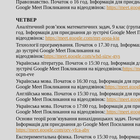
Правознавство. Початок о 16 год. Інформація для приєдна
Google Meet Покликання на відеодзвінок:
https://meet.goo
ЧЕТВЕР
Аналітичний розв’язок математичних задач, 9 клас (група
год. Інформація для приєднання до зустрічі Google Meet
відеодзвінок:
https://meet.google.com/mrr-uoqa-kjg
Технології програмування. Початок о 17.30 год. Інформа
до зустрічі Google Meet Покликання на
відеодзвінок:
https://meet.google.com/whd-sizw-gys
Українська література. Початок о 15:30 год. Інформація 
зустрічі Google Meet Покликання на відеодзвінок:
https://
ocpn-eve
Українська мова. Початок о 16:30 год. Інформація для при
Google Meet Покликання на відеодзвінок:
https://meet.goog
Англійська мова. Початок о 15:30 год. Інформація для пр
Google Meet Покликання на відеодзвінок:
https://meet.go
Українська мова. Початок о 17:00 год. Інформація для при
Google Meet Покликання на відеодзвінок:
https://meet.goo
Основи теорії розв’язування винахідницьких задач. Почат
Інформація для приєднання до Google Meet Посилання на 
https://meet.google.com/orv-yfca-abv
Експериментальна фізика. Початок о 15:30 год. Інформац