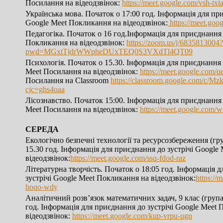
Посилання на відеодзвінок:
https://meet.google.com/vsh-txt
Українська мова. Початок о 17:00 год. Інформація для при
Google Meet Покликання на відеодзвінок:
https://meet.goo
Педагогіка. Початок о 16 год.Інформація для приєднання 
Покликання на відеодзвінок:
https://zoom.us/j/6835813004?
pwd=MGxtTjdrWWpheDUxTEQ0S3VXdTl4QT09
Психологія. Початок о 15.30. Інформація для приєднання 
Meet Посилання на відеодзвінок:
https://meet.google.com/q
Посилання на Classroom
https://classroom.google.com/
cjc=ghs4oaa
Лісознавство. Початок 15:00. Інформація для приєднання 
Meet Посилання на відеодзвінок:
https://meet.google.com/
СЕРЕДА
Екологічно безпечні технології та ресурсозбереження (гру
15.30 год. Інформація для приєднання до зустрічі Google
відеодзвінок:
https://meet.google.com/ssq-fdod-raz
Літературна творчість. Початок о 18:05 год. Інформація 
зустрічі Google Meet Покликання на відеодзвінок:
https://
hoqo-wdy
Аналітичний розв’язок математичних задач, 9 клас (група
год. Інформація для приєднання до зустрічі Google Meet
відеодзвінок:
https://meet.google.com/kup-vrpu-ugn