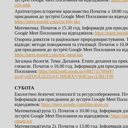
rxfr-mhk
Архітектурно-історичне краєзнавство.Початок о 18:00 го
приєднання до зустрічі Google Meet Посилання на відеодз
https://meet.google.com/xxr-bjiy-iko
Математика. Початок о 15.30 год. Інформація для приєдна
Google Meet Посилання на відеодзвінок:
https://meet.goo
Охорона довкілля та раціональне природокористування. 
відходи: методи поводження та утилізації. Початок о 16.0
для приєднання до зустрічі Google Meet Посилання на від
https://meet.google.com/rmc-meaf-qiq
Загальна біологія. Тема: Дихання. Етапи дихання на при
глюкози. Початок о 16.00 год. Інформація для приєднання
Посилання:
https://us02web.zoom.us/j/88171178949?
pwd=ckFQQUlZZUtyU3M5RXVWdUpwcUlhUT09
СУБОТА
Екологічно безпечні технології та ресурсозбереження. Поч
Інформація для приєднання до зустрічі Google Meet Поси
відеодзвінок:
https://meet.google.com/hbn-sixm-crr
Математика(група 1). Початок о 10.00 год. Інформація д
зустрічі Google Meet Посилання на відеодзвінок:
https://m
omsm-icz
Математика(група 2). Початок о 13.00 год. Інформація д