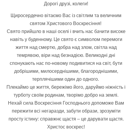
Дорогі друзі, колеги!
Щиросердечно вітаємо Вас із світлим та величним
святом Христового Воскресіння!
Свято прийшло в наші оселі і вчить нас бачити високе
навіть у буденному. Це свято є символом перемоги
життя над смертю, добра над злом, світла над
темрявою, віри над безнадією. Великодні дні
спонукають нас по-новому подивитися на світ, бути
добрішими, милосерднішими, благороднішими,
терплячішими один до одного.
Плекаймо це життя, бережімо його, даруймо ніжність і
турботу св
оїм родинам, творімо добро на землі.
Нехай сила Воскресіння Господнього допоможе Вам
пережити всі негаразди, забути образи, зрозуміти
просту істину: справжнє щастя – це дарувати щастя.
Христос воскрес!