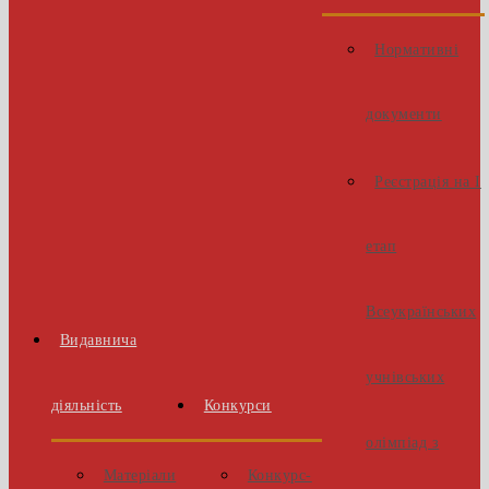
Нормативні
документи
Реєстрація на І
етап
Всеукраїнських
Видавнича
учнівських
діяльність
Конкурси
олімпіад з
Матеріали
Конкурс-