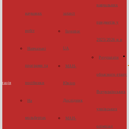
навчальних
наукових
захист
предметів у
робіт
Inventor
2025/2026 н.р
UA
Навчальні
Результати
програми та
МАН-
обласного етапу
стація
посібники
Юніор
Всеукраїнських
Дослідник
На
учнівських
мольбертах
МАН-
олімпіад