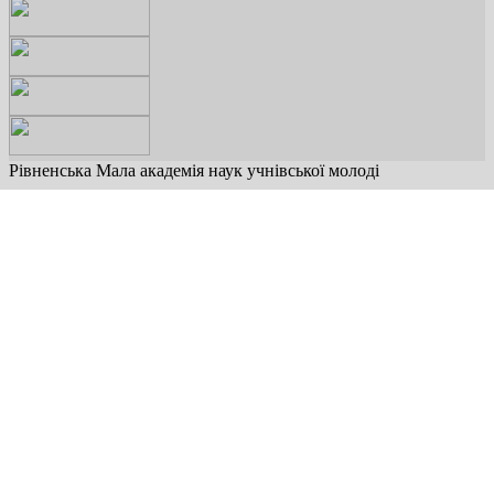
Рівненська Мала академія наук учнівської молоді