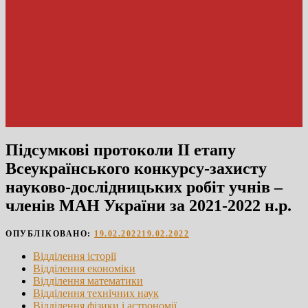
Підсумкові протоколи ІІ етапу
Всеукраїнського конкурсу-захисту
науково-дослідницьких робіт учнів –
членів МАН України за 2021-2022 н.р.
ОПУБЛІКОВАНО:
19.02.2022
19.02.2022
Вiддiлення iсторiї
Вiддiлення економiки
Вiддiлення математики
Вiддiлення технiчних наук
Вiддiлення фiзики i астрономiї