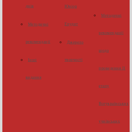
днів
Юніор
Методичні
Ерудит
Методичні
рекомендації
рекомендації
Джерело
щодо
творчості
Інші
проведення ІІ
видання
етапу
Всеукраїнських
учнівських