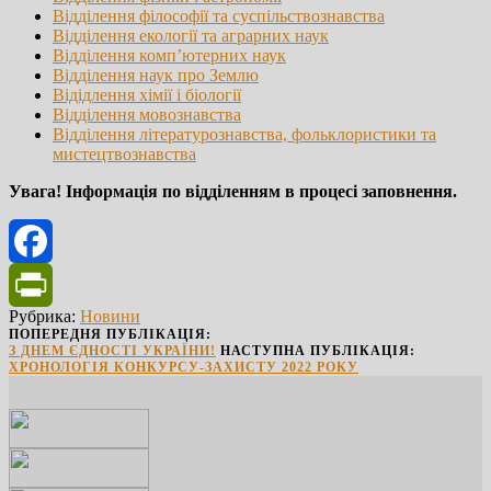
Вiддiлення фiлософiї та суспiльствознавства
Вiддiлення екологiї та аграрних наук
Відділення комп’ютерних наук
Відділення наук про Землю
Вiдiдлення хiмiї i бiологiї
Вiддiлення мовознавства
Вiддiлення лiтературознавства, фольклористики та
мистецтвознавства
Увага! Інформація по відділенням в процесі заповнення.
Facebook
Рубрика:
Новини
PrintFriendly
ПОПЕРЕДНЯ ПУБЛІКАЦІЯ:
З ДНЕМ ЄДНОСТІ УКРАЇНИ!
НАСТУПНА ПУБЛІКАЦІЯ:
ХРОНОЛОГІЯ КОНКУРСУ-ЗАХИСТУ 2022 РОКУ