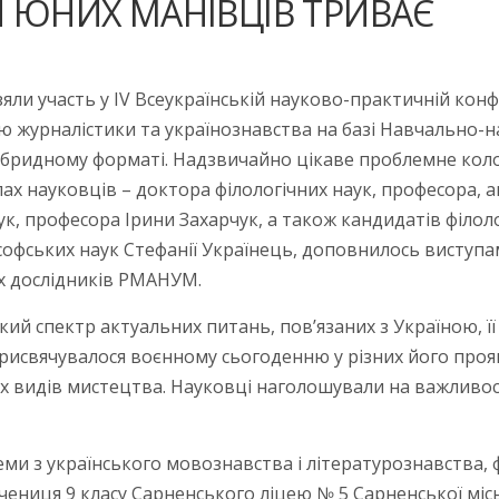
 ЮНИХ МАНІВЦІВ ТРИВАЄ
ли участь у IV Всеукраїнській науково-практичній конф
ю журналістики та українознавства на базі Навчально-н
гібридному форматі. Надзвичайно цікаве проблемне коло
лах науковців – доктора філологічних наук, професора, 
к, професора Ірини Захарчук, а також кандидатів філоло
фських наук Стефанії Українець, доповнилось виступами
их дослідників РМАНУМ.
 спектр актуальних питань, пов’язаних з Україною, її 
исвячувалося воєнному сьогоденню у різних його проява
их видів мистецтва. Науковці наголошували на важливос
ми з українського мовознавства і літературознавства, ф
учениця 9 класу Сарненського ліцею № 5 Сарненської міс