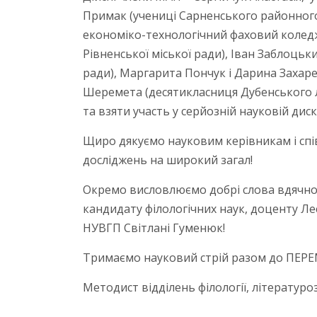
Примак (учениці Сарненського районного 
економіко-технологічний фаховий коледж
Рівненської міської ради), Іван Заблоцьк
ради), Маргарита Пончук і Дарина Захаре
Шеремета (десятикласниця Дубенського л
та взяти участь у серйозній науковій диску
Щиро дякуємо науковим керівникам і спі
досліджень на широкий загал!
Окремо висловлюємо добрі слова вдячнос
кандидату філологічних наук, доценту Л
НУВГП Світлані Гуменюк!
Тримаємо науковий стрій разом до ПЕР
Методист відділень філології, літерату