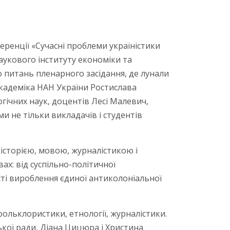
еренції «Сучасні проблеми україністики
аукового інституту економіки та
 питань пленарного засідання, де лунали
академіка НАН України Ростислава
гічних наук, доцентів Лесі Малевич,
 не тільки викладачів і студентів
історією, мовою, журналістикою і
х: від суспільно-політичної
ті вироблення єдиної антиколоніальної
ольклористики, етнології, журналістики.
ької ради, Діана Цицюра і Христина