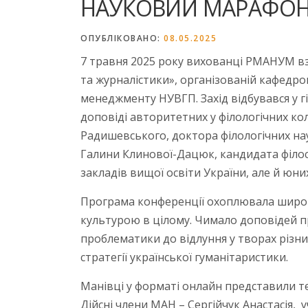
НАУКОВИЙ МАРАФОН
ОПУБЛІКОВАНО:
08.05.2025
7 травня 2025 року вихованці РМАНУМ взя
та журналістики», організованій кафедро
менеджменту НУВГП. Захід відбувався у 
доповіді авторитетних у філологічних ко
Радишевського, доктора філологічних нау
Галини Клинової-Дацюк, кандидата філосо
закладів вищої освіти України, але й юн
Програма конференції охоплювала широкий
культурою в цілому. Чимало доповідей пр
проблематики до відлуння у творах різн
стратегії української гуманітаристики.
Манівці у форматі онлайн представили те
Дійсні члени МАН – Сергійчук Анастасія, 