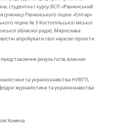
на, студентка І курсу ВСП «Рівненський
 (учениці Рівненського ліцею «Елітар»
ького ліцею № 3 Костопільської міської
енської обласної ради), Мирослава
ивістю апробувати свої наукові проєкти
 представлення результатів власних
рналістики та українознавства НУВГП,
афедри журналістики та українознавства
алія Хомеча