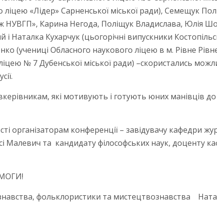
ліцею «Лідер» Сарненської міської ради), Семещук Полі
 НУВГП», Карина Негода, Поліщук Владислава, Юлія Шоя
ий і Наталка Кухарчук (цьогорічні випускники Костопільс
нко (учениці Обласного наукового ліцею в м. Рівне Рівн
іцею № 7 Дубенської міської ради) –скористались можл
сії.
вкерівникам, які мотивують і готують юних манівців до
ті організаторам конференції – завідувачу кафедри жу
есі Малевич та кандидату філософських наук, доценту к
ЕМОГИ!
рознавства, фольклористики та мистецтвознавства Нат