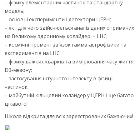
– фізику елементарних частинок та Стандартну
модель;
– основні експерименти і детектори ЦЕРН;
– як і для чого здійснюється аналіз даних отриманих
на Великому адронному колайдері – LHC;
– космічні промені; зв`язок гамма-астрофізики та
експериментів на LHC;
– фізику важких кварків та вимірювання часу життя
D0-мезону;
– застосування штучного інтелекту в фізиці
частинок;
– майбутній кільцевий колайдер у ЦЕРН і ще багато
цікавого!
Школа відкрита для всіх зареєстрованих бажаючих!