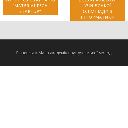
“MATERIALTECH
УЧНІВСЬКОЇ
STARTUP”
ОЛІМПІАДИ З
ІНФОРМАТИКИ
Рівненська Мала академія наук учнівської молоді