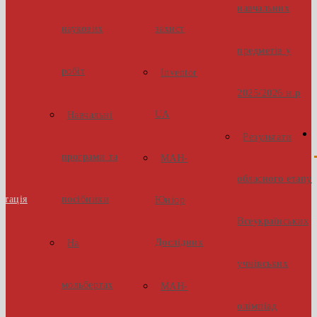
навчальних
наукових
захист
предметів у
робіт
Inventor
2025/2026 н.р
UA
Навчальні
Результати
програми та
МАН-
обласного етапу
стація
посібники
Юніор
Всеукраїнських
Дослідник
На
учнівських
мольбертах
МАН-
олімпіад