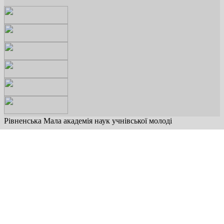
Рівненська Мала академія наук учнівської молоді