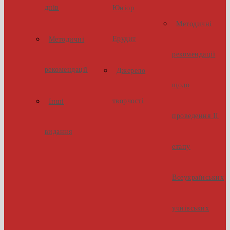
днів
Юніор
Методичні
Ерудит
Методичні
рекомендації
рекомендації
Джерело
щодо
творчості
Інші
проведення ІІ
видання
етапу
Всеукраїнських
учнівських