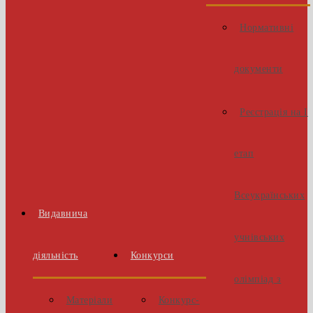
Нормативні
документи
Реєстрація на І
етап
Всеукраїнських
Видавнича
учнівських
діяльність
Конкурси
олімпіад з
Матеріали
Конкурс-