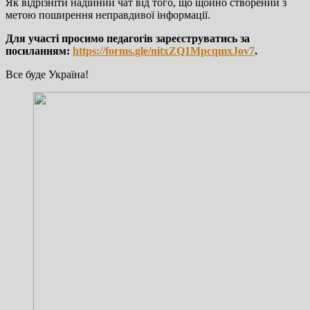
Як відрізніти надійний чат від того, що щойно створений з
метою поширення неправдивої інформації.
Для участі просимо педагогів зареєструватись за
посиланням:
https://forms.gle/nitxZQ1MpcqmxJov7
.
Все буде Україна!