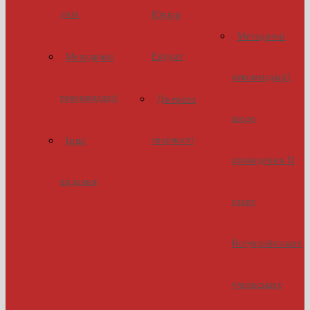
днів
Юніор
Методичні
Ерудит
Методичні
рекомендації
рекомендації
Джерело
щодо
творчості
Інші
проведення ІІ
видання
етапу
Всеукраїнських
учнівських