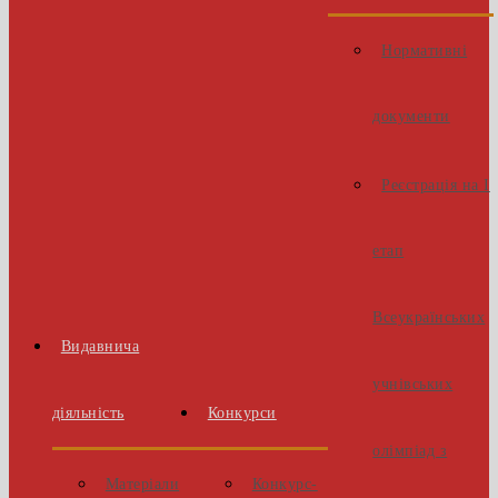
Нормативні
документи
Реєстрація на І
етап
Всеукраїнських
Видавнича
учнівських
діяльність
Конкурси
олімпіад з
Матеріали
Конкурс-