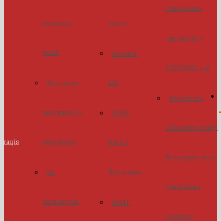
навчальних
наукових
захист
предметів у
робіт
Inventor
2025/2026 н.р
UA
Навчальні
Результати
програми та
МАН-
обласного етапу
стація
посібники
Юніор
Всеукраїнських
Дослідник
На
учнівських
мольбертах
МАН-
олімпіад