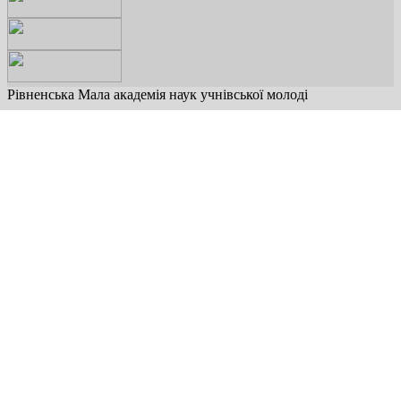
Рівненська Мала академія наук учнівської молоді