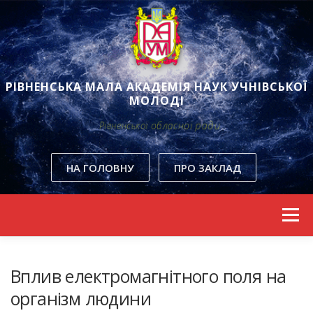
РІВНЕНСЬКА МАЛА АКАДЕМІЯ НАУК УЧНІВСЬКОЇ
МОЛОДІ
Рівненської обласної ради
НА ГОЛОВНУ
ПРО ЗАКЛАД
Skip to content
Menu
Вплив електромагнітного поля на
організм людини