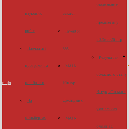
навчальних
наукових
захист
предметів у
робіт
Inventor
2025/2026 н.р
UA
Навчальні
Результати
програми та
МАН-
обласного етапу
стація
посібники
Юніор
Всеукраїнських
Дослідник
На
учнівських
мольбертах
МАН-
олімпіад