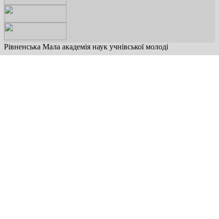
Рівненська Мала академія наук учнівської молоді