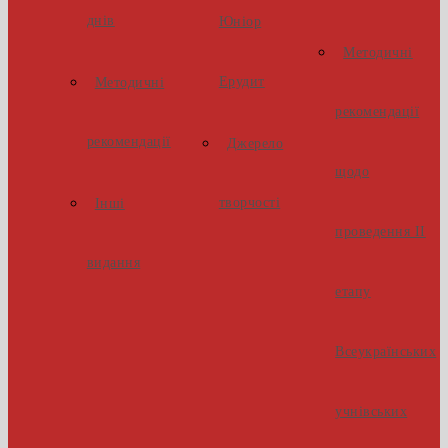
днів
Юніор
Методичні
Ерудит
Методичні
рекомендації
рекомендації
Джерело
щодо
творчості
Інші
проведення ІІ
видання
етапу
Всеукраїнських
учнівських