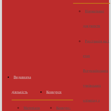
Нормативні
документи
Реєстрація на І
етап
Всеукраїнських
Видавнича
учнівських
діяльність
Конкурси
олімпіад з
Матеріали
Конкурс-