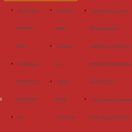
Матеріали
Конкурс-
Реєстрація на І етап
наукових
захист
Всеукраїнських
робіт
учнівських олімпіад з
Inventor
UA
навчальних предметів
Навчальні
програми та
2025/2026 н.р
МАН-
я
посібники
Юніор
Результати обласног
Дослідник
етапу Всеукраїнських
На