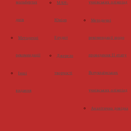
мольбертах
учнівських олімпіад
МАН-
днів
Юніор
Методичні
Ерудит
рекомендації щодо
Методичні
рекомендації
проведення ІІ етапу
Джерело
Всеукраїнських
творчості
Інші
учнівських олімпіад
видання
Аналітична довідка