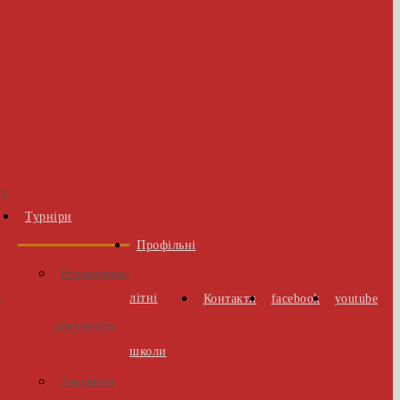
 у
Турніри
Профільні
Нормативні
літні
Контакти
facebook
youtube
о
документи
школи
Завдання