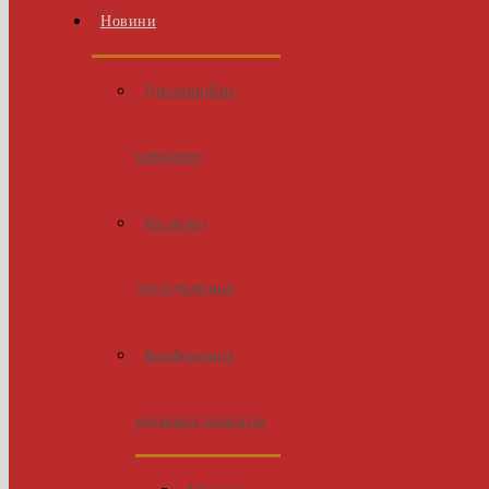
Новини
Дистанційне
навчання
Космічні
дослідженння
Конференція
наукових проєктів