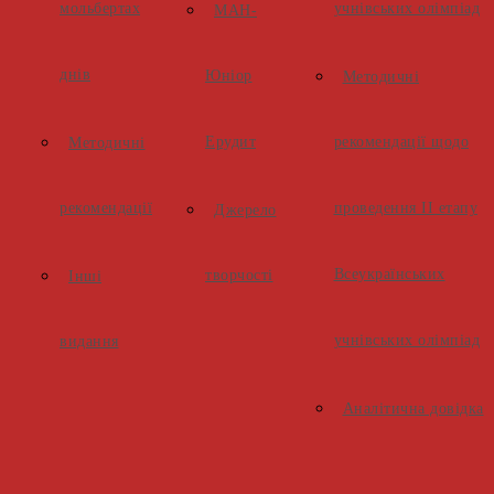
мольбертах
учнівських олімпіад
МАН-
днів
Юніор
Методичні
Ерудит
рекомендації щодо
Методичні
рекомендації
проведення ІІ етапу
Джерело
Всеукраїнських
творчості
Інші
учнівських олімпіад
видання
Аналітична довідка