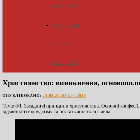
захисту 2023
ЩОДЕННИК
конкурсу-
захисту 2022
Християнство: виникнення, основополо
ОПУБЛІКОВАНО:
24.04.2020
24.04.2020
Тема: 8/1. Засадничі принципи християнства. Основні конфесії. 
відмінності від іудаїзму та постать апостола Павла.