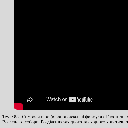
Тема: 8/2. Символи віри (віропоповчальні формули). Гностичні
Вселенські собори. Розділення західного та східного християнст