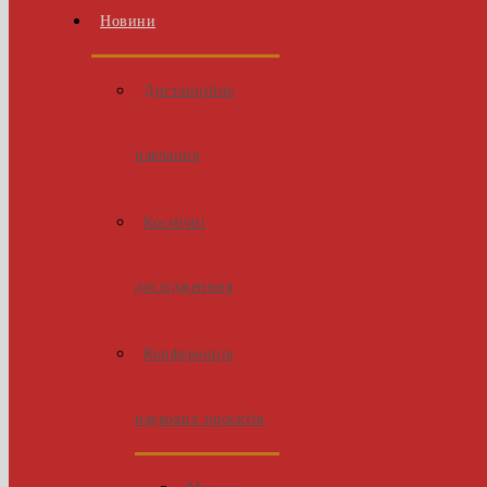
Новини
Дистанційне
навчання
Космічні
дослідженння
Конференція
наукових проєктів