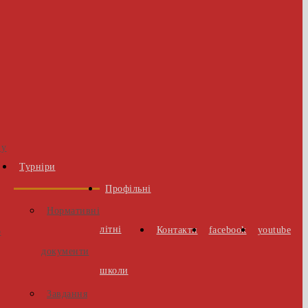
 у
Турніри
Профільні
Нормативні
літні
Контакти
facebook
youtube
о
документи
школи
Завдання