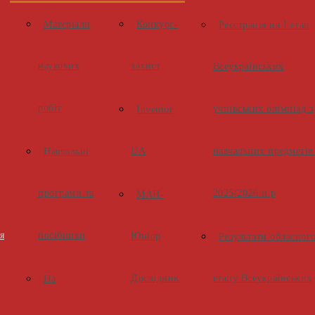
Матеріали
Конкурс-
Реєстрація на І етап
наукових
захист
Всеукраїнських
робіт
учнівських олімпіад з
Inventor
UA
навчальних предметів
Навчальні
програми та
2025/2026 н.р
МАН-
я
посібники
Юніор
Результати обласног
Дослідник
етапу Всеукраїнських
На