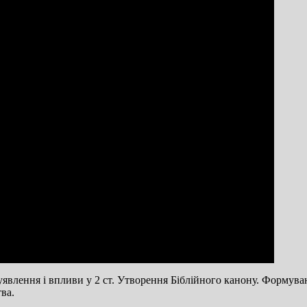
 уявлення і впливи у 2 ст. Утворення Біблійного канону. Формув
ва.