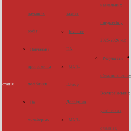
навчальних
наукових
захист
предметів у
робіт
Inventor
2025/2026 н.р
UA
Навчальні
Результати
програми та
МАН-
обласного етап
естація
посібники
Юніор
Всеукраїнських
Дослідник
На
учнівських
мольбертах
МАН-
олімпіад