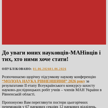
До уваги юних науковців-МАНівців і
тих, хто ними хоче стати!
ОПУБЛІКОВАНО:
01.06.2026
01.06.2026
Розпочинаємо щорічну підсумкову наукову конференцію
“МОЛОДА НАУКА РІВНЕНЩИНИ” 2026 року
за
результатами ІІ етапу Всеукраїнського конкурсу-захисту
науково-дослідницьких робіт учнів – членів МАН України в
Рівненській області.
Пропонуємо Вам переглянути постери цьогорічних
переможців у 67 наукових секціях 12 наукових відділень.