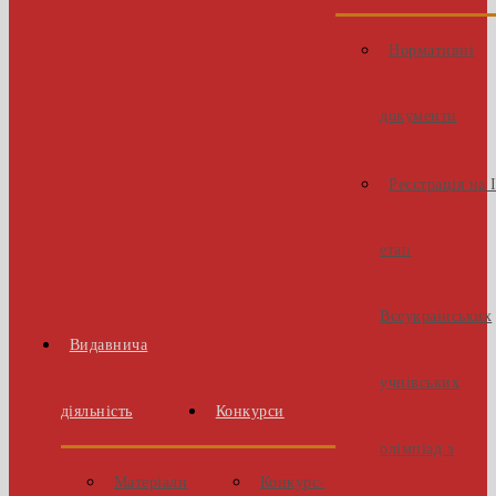
Нормативні
документи
Реєстрація на 
етап
Всеукраїнських
Видавнича
учнівських
діяльність
Конкурси
олімпіад з
Матеріали
Конкурс-