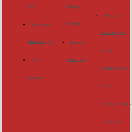
днів
Юніор
Методичні
Ерудит
Методичні
рекомендації
рекомендації
Джерело
щодо
творчості
Інші
проведення ІІ
видання
етапу
Всеукраїнських
учнівських