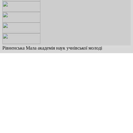
Рівненська Мала академія наук учнівської молоді