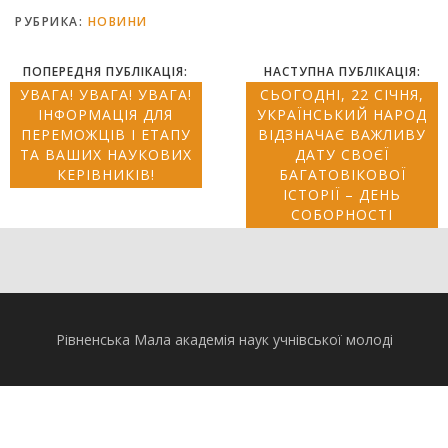
РУБРИКА:
НОВИНИ
ПОПЕРЕДНЯ ПУБЛІКАЦІЯ:
НАСТУПНА ПУБЛІКАЦІЯ:
УВАГА! УВАГА! УВАГА!
СЬОГОДНІ, 22 СІЧНЯ,
ІНФОРМАЦІЯ ДЛЯ
УКРАЇНСЬКИЙ НАРОД
ПЕРЕМОЖЦІВ І ЕТАПУ
ВІДЗНАЧАЄ ВАЖЛИВУ
ТА ВАШИХ НАУКОВИХ
ДАТУ СВОЄЇ
КЕРІВНИКІВ!
БАГАТОВІКОВОЇ
ІСТОРІЇ – ДЕНЬ
СОБОРНОСТІ
Рівненська Мала академія наук учнівської молоді