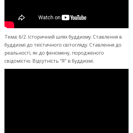
Тема: 6/2. Історичний шлях буддизму. Ставлення в
буддизмі до теїстичного світогляду. Ставлення до
реальності, як до феномену, породженого
свідомістю. Відсутність “Я” в буддизмі.