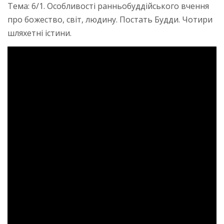
Тема: 6/1. Особливості ранньобуддійського вчення
про божество, світ, людину. Постать Будди. Чотири
шляхетні істини.