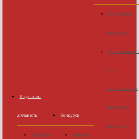
Нормативні
документи
Реєстрація на 
етап
Всеукраїнських
Видавнича
учнівських
діяльність
Конкурси
олімпіад з
Матеріали
Конкурс-