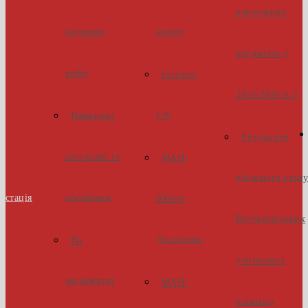
навчальних
наукових
захист
предметів у
робіт
Inventor
2025/2026 н.р
UA
Навчальні
Результати
програми та
МАН-
обласного етап
естація
посібники
Юніор
Всеукраїнських
Дослідник
На
учнівських
мольбертах
МАН-
олімпіад