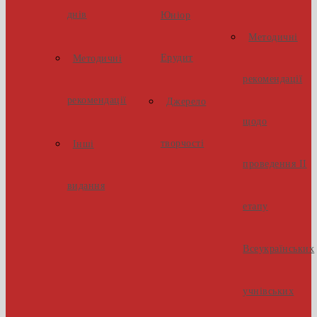
днів
Юніор
Методичні
Ерудит
Методичні
рекомендації
рекомендації
Джерело
щодо
творчості
Інші
проведення ІІ
видання
етапу
Всеукраїнських
учнівських