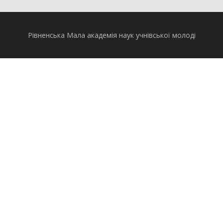
Рівненська Мала академія наук учнівської молоді