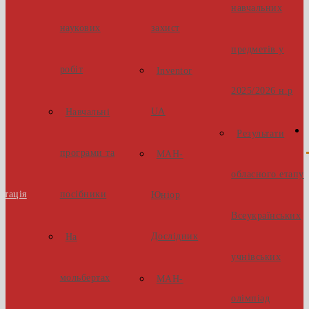
навчальних
наукових
захист
предметів у
робіт
Inventor
2025/2026 н.р
UA
Навчальні
Результати
програми та
МАН-
обласного етапу
стація
посібники
Юніор
Всеукраїнських
Дослідник
На
учнівських
мольбертах
МАН-
олімпіад