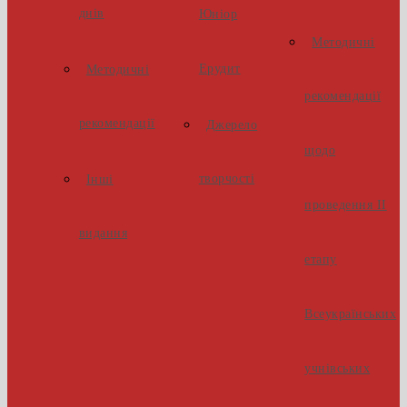
днів
Юніор
Методичні
Ерудит
Методичні
рекомендації
рекомендації
Джерело
щодо
творчості
Інші
проведення ІІ
видання
етапу
Всеукраїнських
учнівських