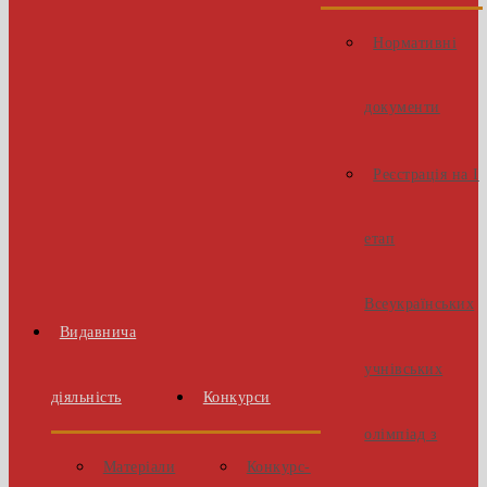
Нормативні
документи
Реєстрація на І
етап
Всеукраїнських
Видавнича
учнівських
діяльність
Конкурси
олімпіад з
Матеріали
Конкурс-