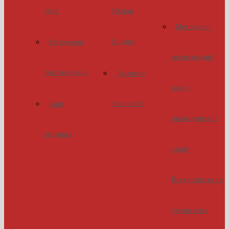
днів
Юніор
Методичні
Ерудит
Методичні
рекомендації
рекомендації
Джерело
щодо
творчості
Інші
проведення ІІ
видання
етапу
Всеукраїнських
учнівських