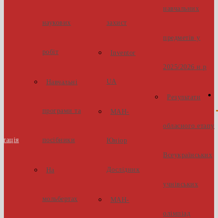
навчальних
наукових
захист
предметів у
робіт
Inventor
2025/2026 н.р
UA
Навчальні
Результати
програми та
МАН-
обласного етапу
стація
посібники
Юніор
Всеукраїнських
Дослідник
На
учнівських
мольбертах
МАН-
олімпіад