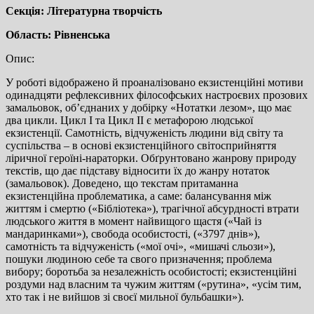
Секція: Літературна творчість
Область: Рівненська
Опис:
У роботі відображено й проаналізовано екзистенційні мотиви
одинадцяти рефлексивних філософських настроєвих прозових
замальовок, об’єднаних у добірку «Нотатки лезом», що має
два цикли. Цикл І та Цикл ІІ є метафорою людської
екзистенції. Самотність, відчуженість людини від світу та
суспільства – в основі екзистенційного світосприйняття
ліричної героїні-нараторки. Обґрунтовано жанрову природу
текстів, що дає підставу відносити їх до жанру нотаток
(замальовок). Доведено, що текстам притаманна
екзистенційна проблематика, а саме: балансування між
життям і смертю («Бібліотека»), трагічної абсурдності втрати
людського життя в момент найвищого щастя («Чай із
мандаринками»), свобода особистості, («3797 днів»),
самотність та відчуженість («мої очі», «мишачі сльози»),
пошуки людиною себе та свого призначення; проблема
вибору; боротьба за незалежність особистості; екзистенційні
роздуми над власним та чужим життям («рутина», «усім тим,
хто так і не вийшов зі своєї мильної бульбашки»).