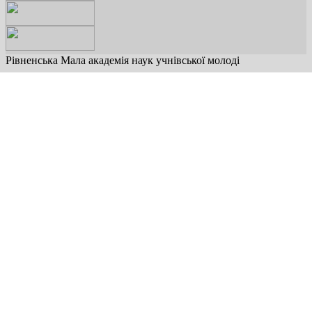
Рівненська Мала академія наук учнівської молоді