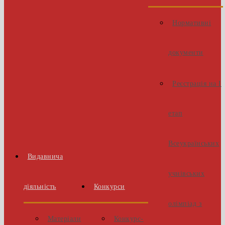
Нормативні
документи
Реєстрація на І
етап
Всеукраїнських
Видавнича
учнівських
діяльність
Конкурси
олімпіад з
Матеріали
Конкурс-