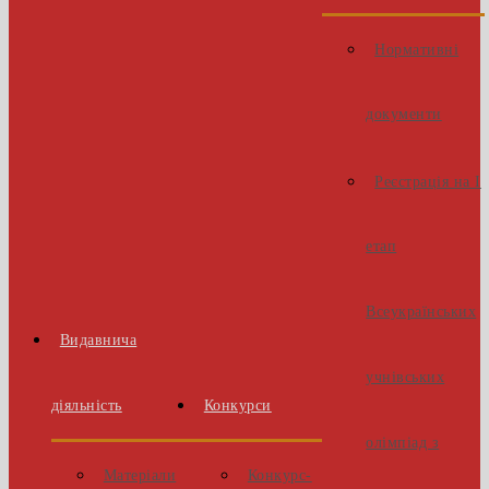
Нормативні
документи
Реєстрація на І
етап
Всеукраїнських
Видавнича
учнівських
діяльність
Конкурси
олімпіад з
Матеріали
Конкурс-