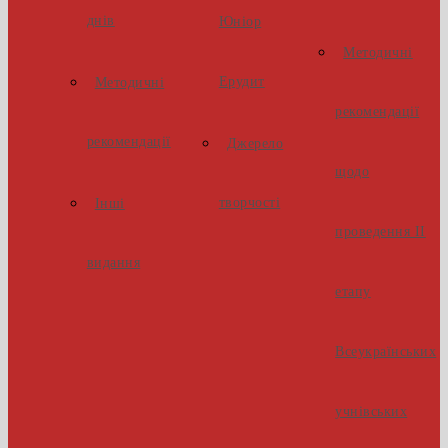
днів
Юніор
Методичні
Ерудит
Методичні
рекомендації
рекомендації
Джерело
щодо
творчості
Інші
проведення ІІ
видання
етапу
Всеукраїнських
учнівських