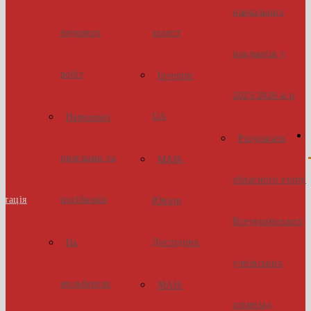
навчальних
наукових
захист
предметів у
робіт
Inventor
2025/2026 н.р
UA
Навчальні
Результати
програми та
МАН-
обласного етапу
стація
посібники
Юніор
Всеукраїнських
Дослідник
На
учнівських
мольбертах
МАН-
олімпіад