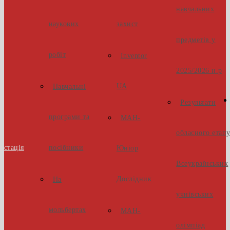
навчальних
наукових
захист
предметів у
робіт
Inventor
2025/2026 н.р
UA
Навчальні
Результати
програми та
МАН-
обласного етап
естація
посібники
Юніор
Всеукраїнських
Дослідник
На
учнівських
мольбертах
МАН-
олімпіад