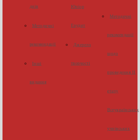
днів
Юніор
Методичні
Ерудит
Методичні
рекомендації
рекомендації
Джерело
щодо
творчості
Інші
проведення ІІ
видання
етапу
Всеукраїнських
учнівських