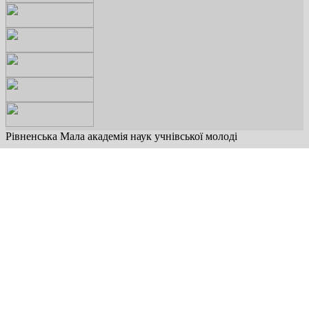
Рівненська Мала академія наук учнівської молоді