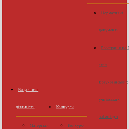
Нормативні
документи
Реєстрація на 
етап
Всеукраїнських
Видавнича
учнівських
діяльність
Конкурси
олімпіад з
Матеріали
Конкурс-