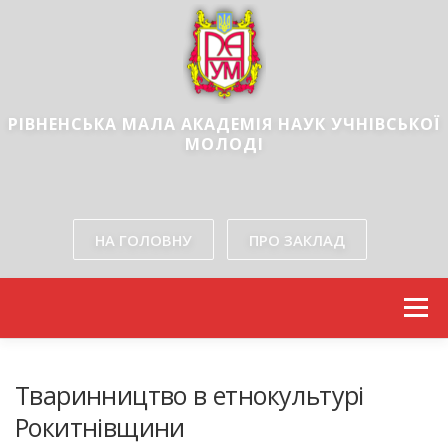
РІВНЕНСЬКА МАЛА АКАДЕМІЯ НАУК УЧНІВСЬКОЇ
МОЛОДІ
Рівненської обласної ради
НА ГОЛОВНУ
ПРО ЗАКЛАД
Skip to content
Menu
Тваринництво в етнокультурі
Рокитнівщини