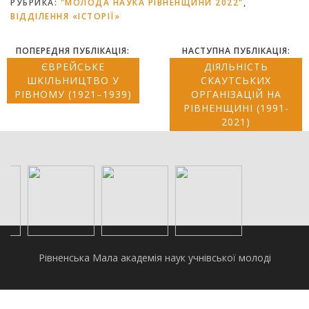
РУБРИКА:
"МОЛОДА НАУКА РІВНЕНЩИНИ 2022"
,
ВІДДІЛЕННЯ «ІСТОРІЇ»
ПОПЕРЕДНЯ ПУБЛІКАЦІЯ:
НАСТУПНА ПУБЛІКАЦІЯ:
ЄВРЕЙСЬКЕ
ДІЯЛЬНІСТЬ
ШКІЛЬНИЦТВО У
СКАУТСЬКИХ
РІВНОМУ (1921–1939)
ОРГАНІЗАЦІЙ НА
РІВНЕНЩИНІ (1991-
2021)
Рівненська Мала академія наук учнівської молоді