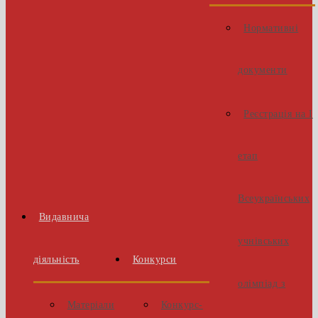
Нормативні
документи
Реєстрація на І
етап
Всеукраїнських
Видавнича
учнівських
діяльність
Конкурси
олімпіад з
Матеріали
Конкурс-