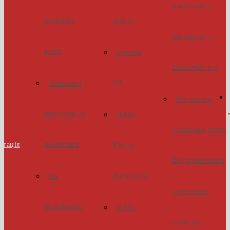
навчальних
наукових
захист
предметів у
робіт
Inventor
2025/2026 н.р
UA
Навчальні
Результати
програми та
МАН-
обласного етапу
стація
посібники
Юніор
Всеукраїнських
Дослідник
На
учнівських
мольбертах
МАН-
олімпіад