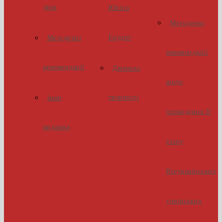
днів
Юніор
Методичні
Ерудит
Методичні
рекомендації
рекомендації
Джерело
щодо
творчості
Інші
проведення ІІ
видання
етапу
Всеукраїнських
учнівських