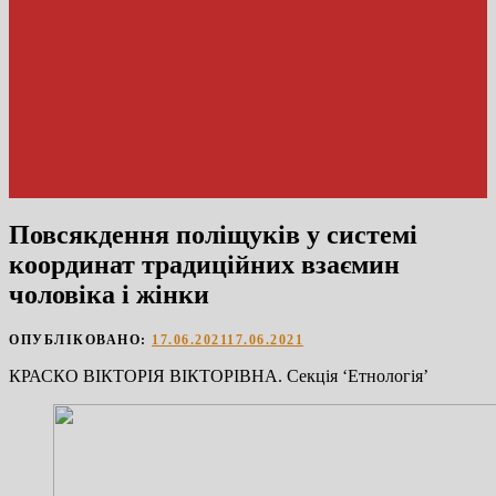
Повсякдення поліщуків у системі
координат традиційних взаємин
чоловіка і жінки
ОПУБЛІКОВАНО:
17.06.2021
17.06.2021
КРАСКО ВIКТОРIЯ ВIКТОРIВНА. Секцiя ‘Етнологiя’