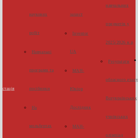
навчальних
наукових
захист
предметів у
робіт
Inventor
2025/2026 н.р
UA
Навчальні
Результати
програми та
МАН-
обласного етап
естація
посібники
Юніор
Всеукраїнських
Дослідник
На
учнівських
мольбертах
МАН-
олімпіад