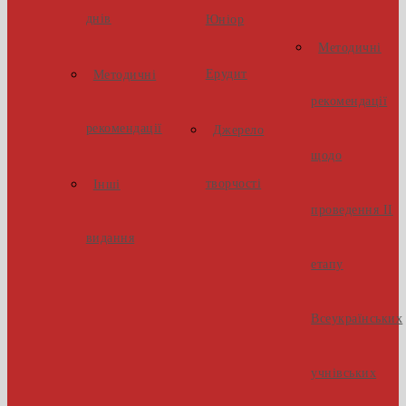
днів
Юніор
Методичні
Ерудит
Методичні
рекомендації
рекомендації
Джерело
щодо
творчості
Інші
проведення ІІ
видання
етапу
Всеукраїнських
учнівських