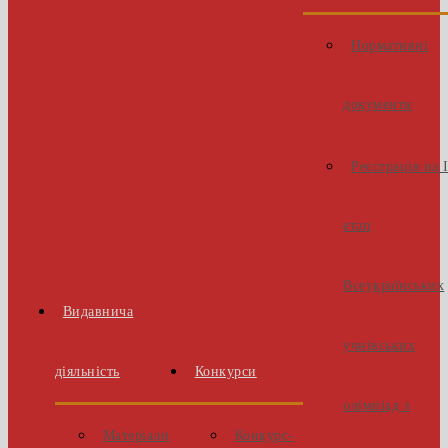
Нормативні
документи
Реєстрація на 
етап
Всеукраїнських
Видавнича
учнівських
діяльність
Конкурси
олімпіад з
Матеріали
Конкурс-