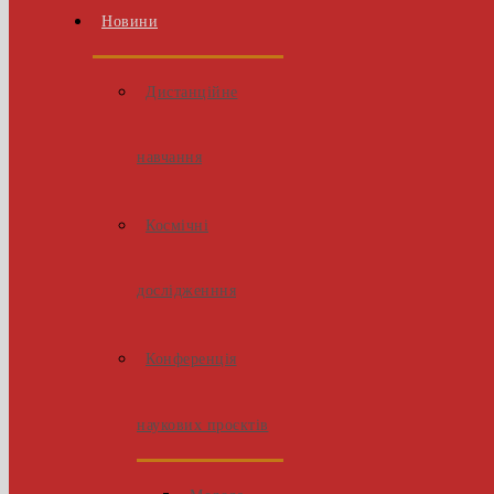
Новини
Дистанційне
навчання
Космічні
дослідженння
Конференція
наукових проєктів