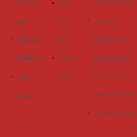
мольбертах
учнівських олімпіад
МАН-
днів
Юніор
Методичні
Ерудит
рекомендації щодо
Методичні
рекомендації
проведення ІІ етапу
Джерело
Всеукраїнських
творчості
Інші
учнівських олімпіад
видання
Аналітична довідка