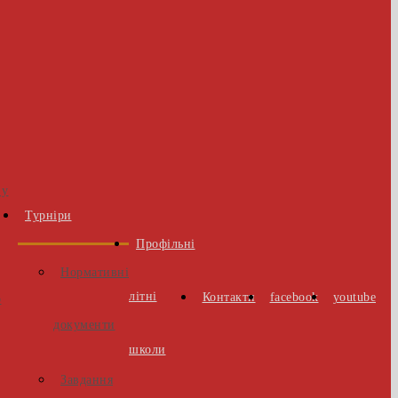
 у
Турніри
Профільні
Нормативні
літні
Контакти
facebook
youtube
о
документи
школи
Завдання