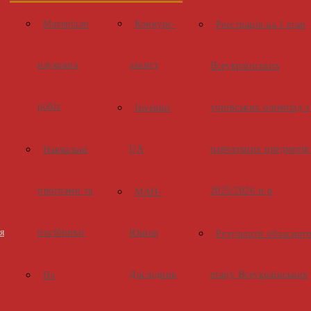
Матеріали
Конкурс-
Реєстрація на І етап
наукових
захист
Всеукраїнських
робіт
учнівських олімпіад з
Inventor
UA
навчальних предметів
Навчальні
програми та
2025/2026 н.р
МАН-
я
посібники
Юніор
Результати обласног
Дослідник
етапу Всеукраїнських
На