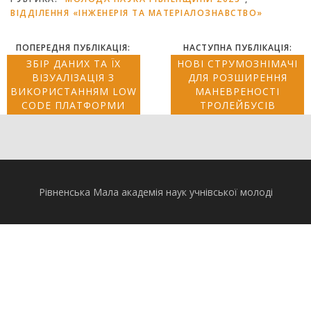
ВІДДІЛЕННЯ «ІНЖЕНЕРІЯ ТА МАТЕРІАЛОЗНАВСТВО»
ПОПЕРЕДНЯ ПУБЛІКАЦІЯ:
НАСТУПНА ПУБЛІКАЦІЯ:
ЗБІР ДАНИХ ТА ЇХ
НОВІ СТРУМОЗНІМАЧІ
ВІЗУАЛІЗАЦІЯ З
ДЛЯ РОЗШИРЕННЯ
ВИКОРИСТАННЯМ LOW
МАНЕВРЕНОСТІ
CODE ПЛАТФОРМИ
ТРОЛЕЙБУСІВ
Рівненська Мала академія наук учнівської молоді