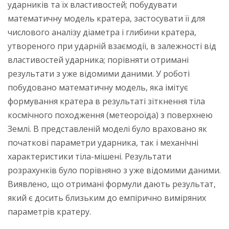
ударників та їх властивостей; побудувати
математичну модель кратера, застосувати її для
числового аналізу діаметра і глибини кратера,
утвореного при ударній взаємодії, в залежності від
властивостей ударника; порівняти отримані
результати з уже відомими даними. У роботі
побудовано математичну модель, яка імітує
формування кратера в результаті зіткнення тіла
космічного походження (метеороїда) з поверхнею
Землі. В представленій моделі було враховано як
початкові параметри ударника, так і механічні
характеристики тіла-мішені. Результати
розрахунків було порівняно з уже відомими даними.
Виявлено, що отримані формули дають результат,
який є досить близьким до емпірично виміряних
параметрів кратеру.