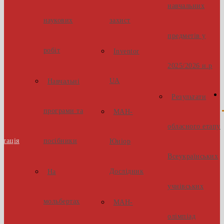
навчальних
наукових
захист
предметів у
робіт
Inventor
2025/2026 н.р
UA
Навчальні
Результати
програми та
МАН-
обласного етапу
стація
посібники
Юніор
Всеукраїнських
Дослідник
На
учнівських
мольбертах
МАН-
олімпіад