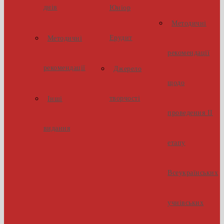
днів
Юніор
Методичні
Ерудит
Методичні
рекомендації
рекомендації
Джерело
щодо
творчості
Інші
проведення ІІ
видання
етапу
Всеукраїнських
учнівських