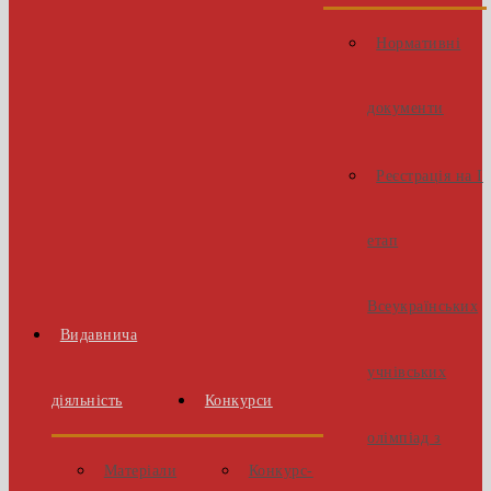
Нормативні
документи
Реєстрація на І
етап
Всеукраїнських
Видавнича
учнівських
діяльність
Конкурси
олімпіад з
Матеріали
Конкурс-