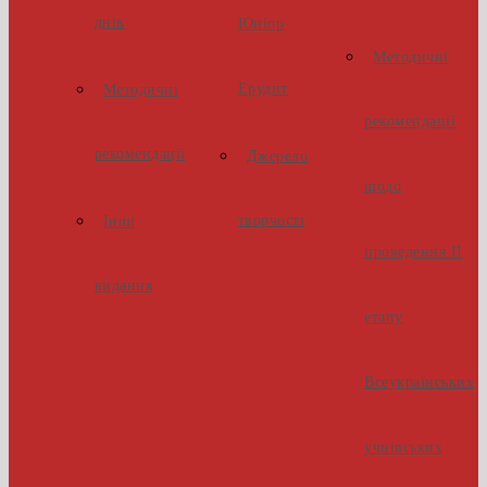
днів
Юніор
Методичні
Ерудит
Методичні
рекомендації
рекомендації
Джерело
щодо
творчості
Інші
проведення ІІ
видання
етапу
Всеукраїнських
учнівських