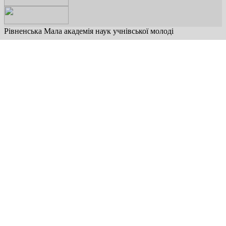
Рівненська Мала академія наук учнівської молоді