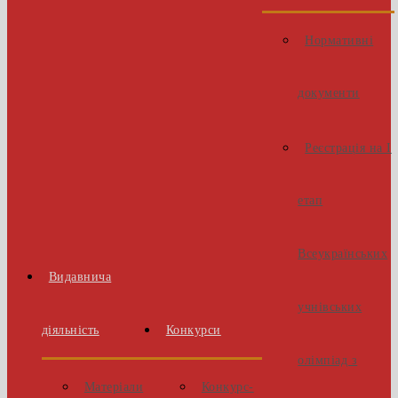
Нормативні
документи
Реєстрація на І
етап
Всеукраїнських
Видавнича
учнівських
діяльність
Конкурси
олімпіад з
Матеріали
Конкурс-