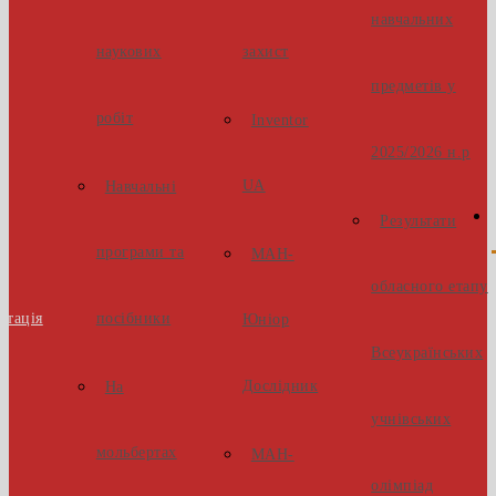
навчальних
наукових
захист
предметів у
робіт
Inventor
2025/2026 н.р
UA
Навчальні
Результати
програми та
МАН-
обласного етапу
стація
посібники
Юніор
Всеукраїнських
Дослідник
На
учнівських
мольбертах
МАН-
олімпіад