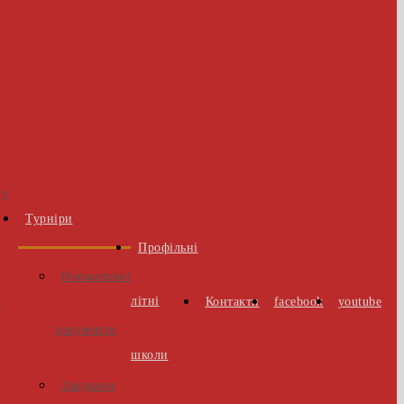
 у
Турніри
Профільні
Нормативні
літні
Контакти
facebook
youtube
о
документи
школи
Завдання