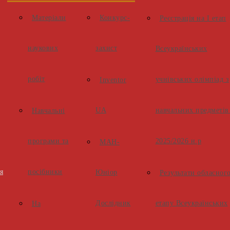
Матеріали
Конкурс-
Реєстрація на І етап
наукових
захист
Всеукраїнських
робіт
учнівських олімпіад з
Inventor
UA
навчальних предметів
Навчальні
програми та
2025/2026 н.р
МАН-
я
посібники
Юніор
Результати обласног
Дослідник
етапу Всеукраїнських
На