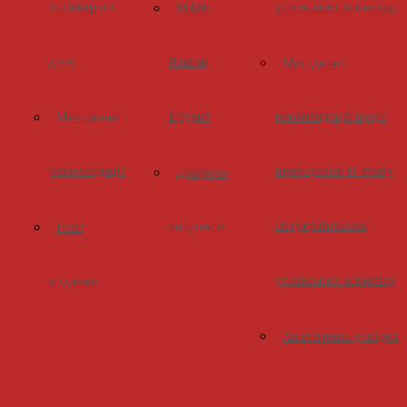
мольбертах
учнівських олімпіад
МАН-
днів
Юніор
Методичні
Ерудит
рекомендації щодо
Методичні
рекомендації
проведення ІІ етапу
Джерело
Всеукраїнських
творчості
Інші
учнівських олімпіад
видання
Аналітична довідка