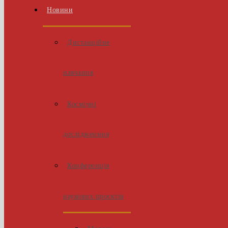
Новини
Дистанційне
навчання
Космічні
дослідженння
Конференція
наукових проєктів