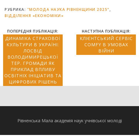
РУБРИКА:
"МОЛОДА НАУКА РІВНЕНЩИНИ 2025"
,
ВІДДІЛЕННЯ «ЕКОНОМІКИ»
ПОПЕРЕДНЯ ПУБЛІКАЦІЯ:
НАСТУПНА ПУБЛІКАЦІЯ:
ДИНАМІКА СТРАХОВОЇ
КЛІЄНТСЬКИЙ СЕРВІС
КУЛЬТУРИ В УКРАЇНІ:
COMFY В УМОВАХ
ЛОСВІД
ВІЙНИ
ВОЛОДИМИРЕЦЬКОЇ
ТЕР. ГРОМАДИ ЯК
ПРИКЛАД ВПЛИВУ
ОСВІТНІХ ІНІЦІАТИВ ТА
ЦИФРОВИХ РІШЕНЬ
Рівненська Мала академія наук учнівської молоді