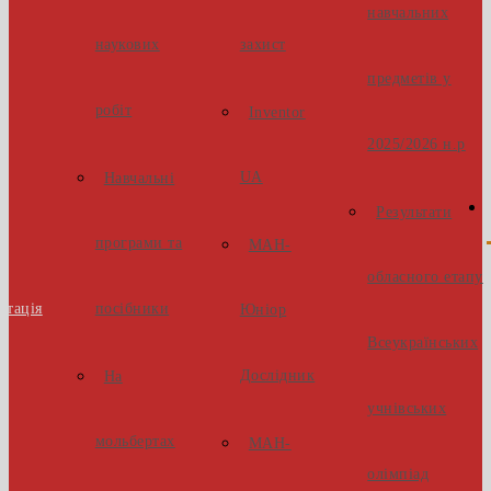
навчальних
наукових
захист
предметів у
робіт
Inventor
2025/2026 н.р
UA
Навчальні
Результати
програми та
МАН-
обласного етапу
стація
посібники
Юніор
Всеукраїнських
Дослідник
На
учнівських
мольбертах
МАН-
олімпіад