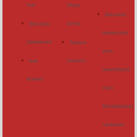
днів
Юніор
Методичні
Ерудит
Методичні
рекомендації
рекомендації
Джерело
щодо
творчості
Інші
проведення ІІ
видання
етапу
Всеукраїнських
учнівських