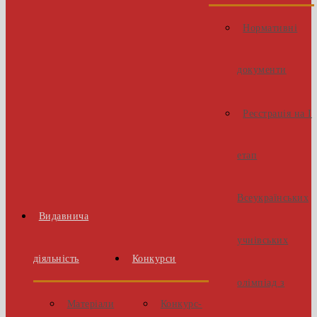
Нормативні
документи
Реєстрація на І
етап
Всеукраїнських
Видавнича
учнівських
діяльність
Конкурси
олімпіад з
Матеріали
Конкурс-