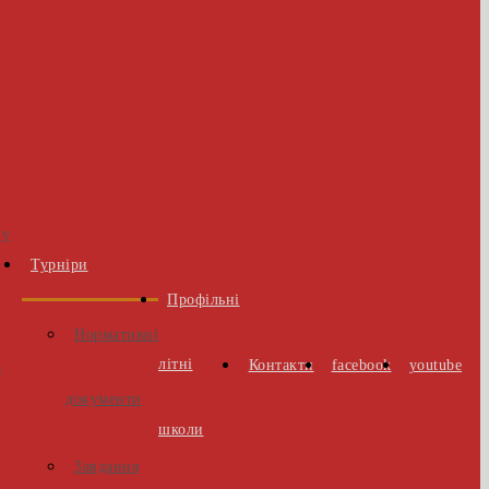
 у
Турніри
Профільні
Нормативні
літні
Контакти
facebook
youtube
о
документи
школи
Завдання