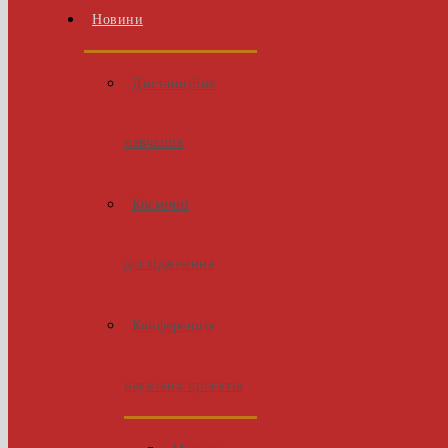
Новини
Дистанційне
навчання
Космічні
дослідженння
Конференція
наукових проєктів