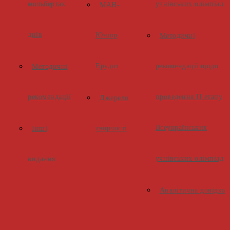
мольбертах
учнівських олімпіад
МАН-
днів
Юніор
Методичні
Ерудит
рекомендації щодо
Методичні
рекомендації
проведення ІІ етапу
Джерело
Всеукраїнських
творчості
Інші
учнівських олімпіад
видання
Аналітична довідка