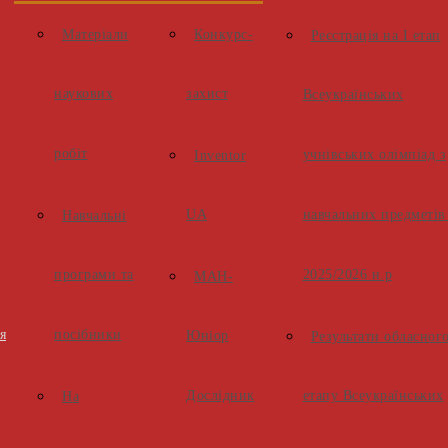
Матеріали
Конкурс-
Реєстрація на І етап
наукових
захист
Всеукраїнських
робіт
учнівських олімпіад з
Inventor
UA
навчальних предметів
Навчальні
програми та
2025/2026 н.р
МАН-
я
посібники
Юніор
Результати обласног
Дослідник
етапу Всеукраїнських
На