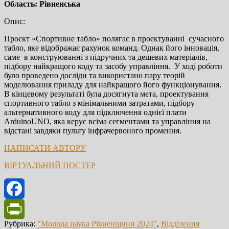
Область: Рівненська
Опис:
Проєкт «Спортивне табло» полягає в проектуванні сучасного
табло, яке відображає рахунок команд. Однак його інновація,
саме в конструюванні з підручних та дешевих матеріалів,
підбору найкращого коду та засобу управління. У ході роботи
було проведено досліди та використано пару теорій
моделювання приладу для найкращого його функціонування.
В кінцевому результаті була досягнута мета, проектування
спортивного табло з мінімальними затратами, підбору
альтернативного коду для підключення однієї плати
ArduinoUNO, яка керує всіма сегментами та управління на
відстані завдяки пульту інфрачервоного промення.
НАПИСАТИ АВТОРУ
ВІРТУАЛЬНИЙ ПОСТЕР
Facebook
Рубрика:
"Молода наука Рівненщини 2024"
,
Відділення