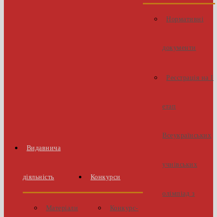
Нормативні
документи
Реєстрація на І
етап
Всеукраїнських
Видавнича
учнівських
діяльність
Конкурси
олімпіад з
Матеріали
Конкурс-