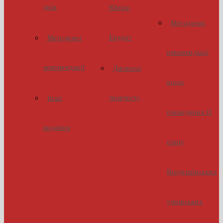
днів
Юніор
Методичні
Ерудит
Методичні
рекомендації
рекомендації
Джерело
щодо
творчості
Інші
проведення ІІ
видання
етапу
Всеукраїнських
учнівських