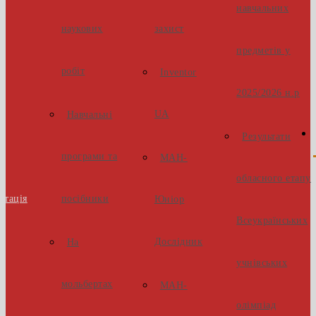
навчальних
наукових
захист
предметів у
робіт
Inventor
2025/2026 н.р
UA
Навчальні
Результати
програми та
МАН-
обласного етапу
стація
посібники
Юніор
Всеукраїнських
Дослідник
На
учнівських
мольбертах
МАН-
олімпіад