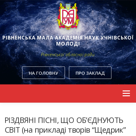
РІВНЕНСЬКА МАЛА АКАДЕМІЯ НАУК УЧНІВСЬКОЇ
МОЛОДІ
Рівненської обласної ради
НА ГОЛОВНУ
ПРО ЗАКЛАД
Skip to content
Menu
РІЗДВЯНІ ПІСНІ, ЩО ОБ’ЄДНУЮТЬ
СВІТ (на прикладі творів “Щедрик”