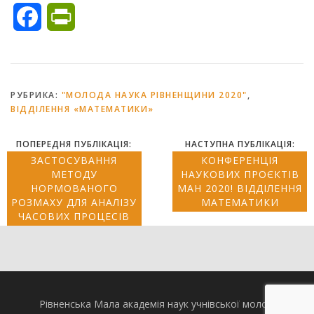
Facebook
PrintFriendly
РУБРИКА:
"МОЛОДА НАУКА РІВНЕНЩИНИ 2020"
,
ВІДДІЛЕННЯ «МАТЕМАТИКИ»
ПОПЕРЕДНЯ ПУБЛІКАЦІЯ:
НАСТУПНА ПУБЛІКАЦІЯ:
ЗАСТОСУВАННЯ
КОНФЕРЕНЦІЯ
МЕТОДУ
НАУКОВИХ ПРОЄКТІВ
НОРМОВАНОГО
МАН 2020! ВІДДІЛЕННЯ
РОЗМАХУ ДЛЯ АНАЛІЗУ
МАТЕМАТИКИ
ЧАСОВИХ ПРОЦЕСІВ
Рівненська Мала академія наук учнівської молоді