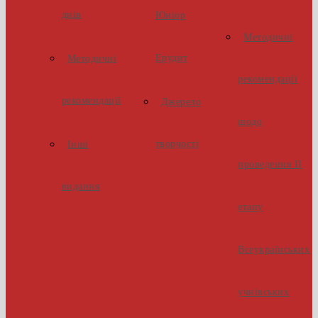
днів
Юніор
Методичні
Ерудит
Методичні
рекомендації
рекомендації
Джерело
щодо
творчості
Інші
проведення ІІ
видання
етапу
Всеукраїнських
учнівських