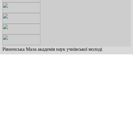
Рівненська Мала академія наук учнівської молоді