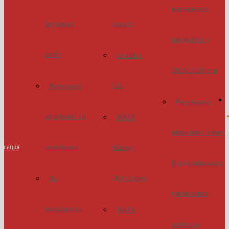
навчальних
наукових
захист
предметів у
робіт
Inventor
2025/2026 н.р
UA
Навчальні
Результати
програми та
МАН-
обласного етапу
стація
посібники
Юніор
Всеукраїнських
Дослідник
На
учнівських
мольбертах
МАН-
олімпіад