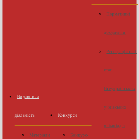
Нормативні
документи
Реєстрація на І
етап
Всеукраїнських
Видавнича
учнівських
діяльність
Конкурси
олімпіад з
Матеріали
Конкурс-