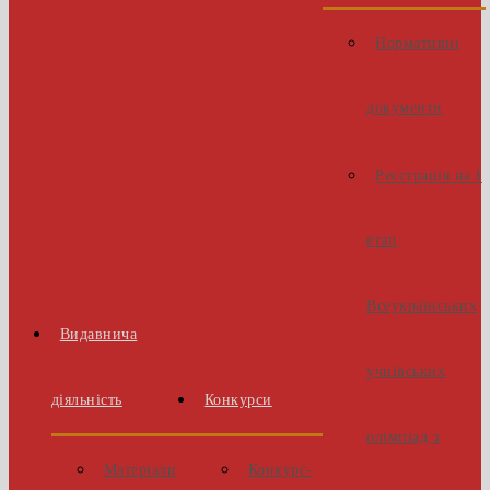
Нормативні
документи
Реєстрація на І
етап
Всеукраїнських
Видавнича
учнівських
діяльність
Конкурси
олімпіад з
Матеріали
Конкурс-