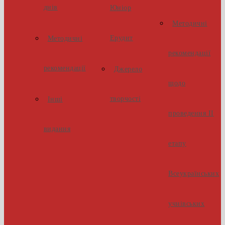
днів
Юніор
Методичні
Ерудит
Методичні
рекомендації
рекомендації
Джерело
щодо
творчості
Інші
проведення ІІ
видання
етапу
Всеукраїнських
учнівських