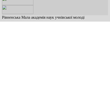
Рівненська Мала академія наук учнівської молоді