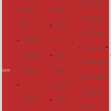
навчальних
наукових
захист
предметів у
робіт
Inventor
2025/2026 н.р
UA
Навчальні
Результати
програми та
МАН-
обласного етапу
стація
посібники
Юніор
Всеукраїнських
Дослідник
На
учнівських
мольбертах
МАН-
олімпіад