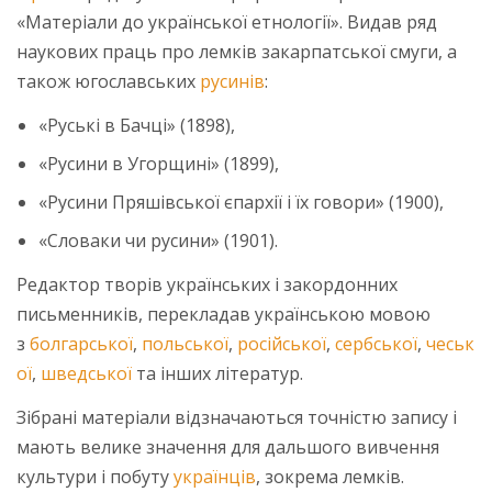
«Матеріали до української етнології». Видав ряд
наукових праць про лемків закарпатської смуги, а
також югославських
русинів
:
«Руські в Бачці» (1898),
«Русини в Угорщині» (1899),
«Русини Пряшівської єпархії і їх говори» (1900),
«Словаки чи русини» (1901).
Редактор творів українських і закордонних
письменників, перекладав українською мовою
з
болгарської
,
польської
,
російської
,
сербської
,
чеськ
ої
,
шведської
та інших літератур.
Зібрані матеріали відзначаються точністю запису і
мають велике значення для дальшого вивчення
культури і побуту
українців
, зокрема лемків.