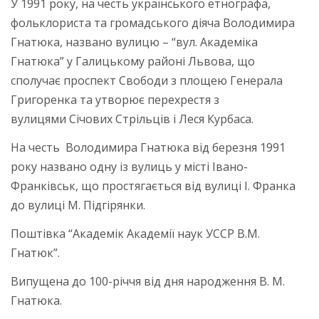
У 1991 року, на честь українського етнографа,
фольклориста та громадського діяча Володимира
Гнатюка, названо вулицю – “вул. Академіка
Гнатюка” у Галицькому районі Львова, що
сполучає проспект Свободи з площею Генерала
Григоренка та утворює перехрестя з
вулицями Січових Стрільців і Леся Курбаса.
На честь Володимира Гнатюка від березня 1991
року названо одну із вулиць у місті Івано-
Франківськ, що простягається від вулиці І. Франка
до вулиці М. Підгірянки.
Поштівка “Академік Академії наук УССР В.М.
Гнатюк”.
Випущена до 100-річчя від дня народження В. М.
Гнатюка.