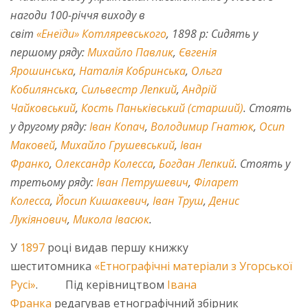
нагоди 100-річчя виходу в
світ
«Енеїди»
Котляревського
, 1898 р: Сидять у
першому ряду:
Михайло Павлик
,
Євгенія
Ярошинська
,
Наталія Кобринська
,
Ольга
Кобилянська
,
Сильвестр Лепкий
,
Андрій
Чайковський
,
Кость Паньківський (старший)
. Стоять
у другому ряду:
Іван Копач
,
Володимир Гнатюк
,
Осип
Маковей
,
Михайло Грушевський
,
Іван
Франко
,
Олександр Колесса
,
Богдан Лепкий
. Стоять у
третьому ряду:
Іван Петрушевич
,
Філарет
Колесса
,
Йосип Кишакевич
,
Іван Труш
,
Денис
Лукіянович
,
Микола Івасюк
.
У
1897
році видав першу книжку
шеститомника
«Етнографічні матеріали з Угорської
Русі»
. Під керівництвом
Івана
Франка
редагував етнографічний збірник