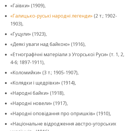
«Гаївки» (1909),
«Галицько-руські народні легенди»
(2 т.; 1902-
1903),
«Гуцули» (1923),
«Деякі уваги над байкою» (1916),
«Етнографічні матеріали з Угорської Руси» (т. 1, 2,
4-6; 1897-1911),
«Коломийки» (3 т.; 1905-1907),
«Колядки і щедрівки» (1914),
«Народні байки» (1918),
«Народні новели» (1917),
«Народні оповідання про опришків» (1910),
«Національне відродження австро-угорських