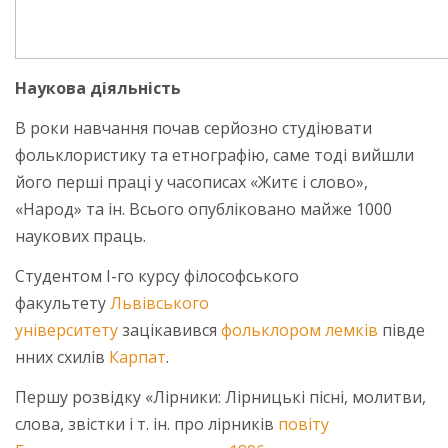
Наукова діяльність
В роки навчання почав серйозно студіювати
фольклористику та етнографію, саме тоді вийшли
його перші праці у часописах «Житє і слово»,
«Народ» та ін. Всього опубліковано майже 1000
наукових праць.
Студентом І-го курсу філософського
факультету
Львівського
університету
зацікавився
фольклором
лемків
півде
нних схилів
Карпат
.
Першу розвідку «Лірники: Лірницькі пісні, молитви,
слова, звістки і т. ін. про лірників
повіту