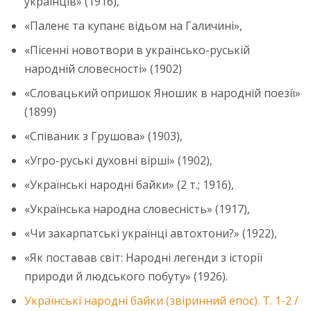
українців» (1916),
«Паленє та купанє відьом на Галичині»,
«Пісенні новотвори в українсько-руській
народній словесності» (1902)
«Словацький опришок Яношик в народній поезії»
(1899)
«Співаник з Грушова» (1903),
«Угро-руські духовні вірші» (1902),
«Українські народні байки» (2 т.; 1916),
«Українська народна словесність» (1917),
«Чи закарпатські українці автохтони?» (1922),
«Як поставав світ: Народні легенди з історії
природи й людського побуту» (1926).
Українські народні байки (звіринний епос). Т. 1-2 /