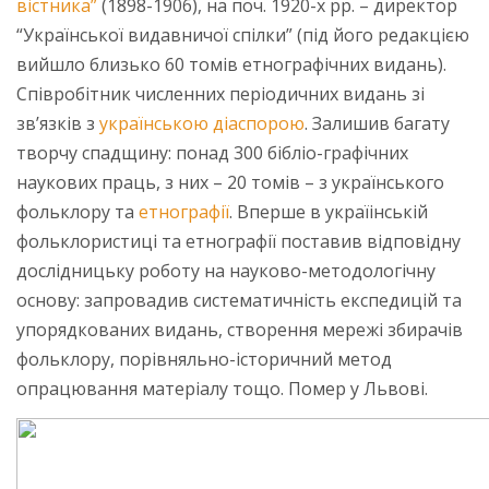
вістника”
(1898-1906), на поч. 1920-х рр. – директор
“Української видавничої спілки” (під його редакцією
вийшло близько 60 томів етнографічних видань).
Співробітник численних періодичних видань зі
зв’язків з
українською діаспорою
. Залишив багату
творчу спадщину: понад 300 бібліо-графічних
наукових праць, з них – 20 томів – з українського
фольклору та
етнографії
. Вперше в україінській
фольклористиці та етнографії поставив відповідну
дослідницьку роботу на науково-методологічну
основу: запровадив систематичність експедицій та
упорядкованих видань, створення мережі збирачів
фольклору, порівняльно-історичний метод
опрацювання матеріалу тощо. Помер у Львові.