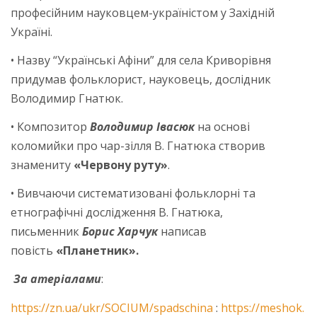
професійним науковцем-україністом у Західній
Україні.
• Назву “Українські Афіни” для села Криворівня
придумав фольклорист, науковець, дослідник
Володимир Гнатюк.
• Композитор
Володимир Іва­сюк
на основі
коломийки про чар-зілля В. Гнатюка створив
знамениту
«Червону руту»
.
• Вивчаючи систематизовані фольклорні та
етнографічні дослідження В. Гна­тюка,
письменник
Борис Харчук
написав
повість
«Планетник».
За атеріалами
:
https://zn.ua/ukr/SOCIUM/spadschina
:
https://meshok.