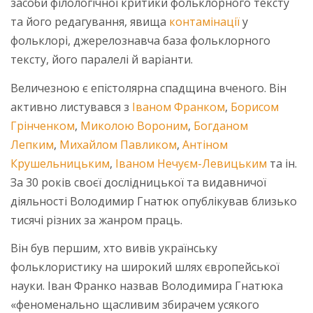
засоби філологічної критики фольклорного тексту
та його редагування, явища
контамінації
у
фольклорі, джерелознавча база фольклорного
тексту, його паралелі й варіанти.
Величезною є епістолярна спадщина вченого. Він
активно листувався з
Іваном Франком
,
Борисом
Грінченком
,
Миколою Вороним
,
Богданом
Лепким
,
Михайлом Павликом
,
Антіном
Крушельницьким
,
Іваном Нечуєм-Левицьким
та ін.
За 30 років своєї дослідницької та видавничої
діяльності Володимир Гнатюк опублікував близько
тисячі різних за жанром праць.
Він був першим, хто вивів українську
фольклористику на широкий шлях європейської
науки. Іван Франко назвав Володимира Гнатюка
«феноменально щасливим збирачем усякого