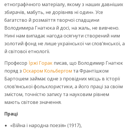
етнографічного матеріалу, якому з наших давніших
збирачів, мабуть, не дорівняв ні один». Усе
багатство й розмаїття творчої спадщини
Володимира Гнатюка й досі, на жаль, не вивчено.
Нині нам випадає нагода осягнути створений ним
золотий фонд не лише української чи слов’янської, а
й світової етнології.
Професор
Їржі Горак
писав, що Володимир Гнатюк
поряд з
Оскаром Кольбергом
та Франтішком
Бартошем займає одне з провідних місць в історії
слов’янської фольклористики, а його праці за своїм
змістом, точністю запису та науковим рівнем
мають світове значення.
Праці
«Війна і народна поезія» (1917),