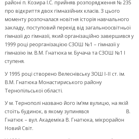
районі п. Козира І.С. прийняв розпорядження № 235
про відкриття двох гімназійних класів. З цього
моменту розпочалася новітня історія навчального
закладу, поступовий перехід від загальноосвітньої
гімназії до гімназії, який організаційно завершився у
1999 році реорганізацією СЗОШ №1 – гімназії у
гімназію ім. В.М. Гнатюка м. Бучача та СЗОШ №1 І
ступеня.
У 1995 році створено Велеснівську ЗОШ І-ІІ ст. ім.
В.М. Гнатюка Монастириського району
Тернопільської області.
У м. Тернополі названо його ім’ям вулицю, на якій
стоїть будинок, в якому зупинявся В.
Гнатюк – вул. Академіка В. Гнатюка, мікрорайон
Новий Світ.