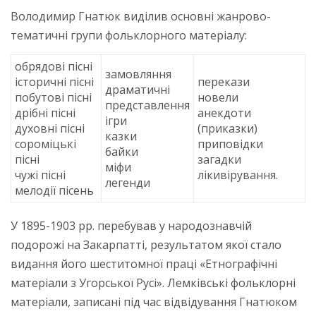
Володимир Гнатюк виділив основні жанрово-
тематичні групи фольклорного матеріалу:
обрядові пісні
замовляння
історичні пісні
перекази
драматичні
побутові пісні
новели
представлення
дрібні пісні
анекдоти
ігри
духовні пісні
(приказки)
казки
сороміцькі
приповідки
байки
пісні
загадки
міфи
чужі пісні
лікивірування.
легенди
мелодії пісень
У 1895-1903 рр. перебував у народознавчій
подорожі на Закарпатті, результатом якої стало
видання його шеститомної праці «Етнографічні
матеріали з Угорської Русі». Лемківські фольклорні
матеріали, записані під час відвідування Гнатюком