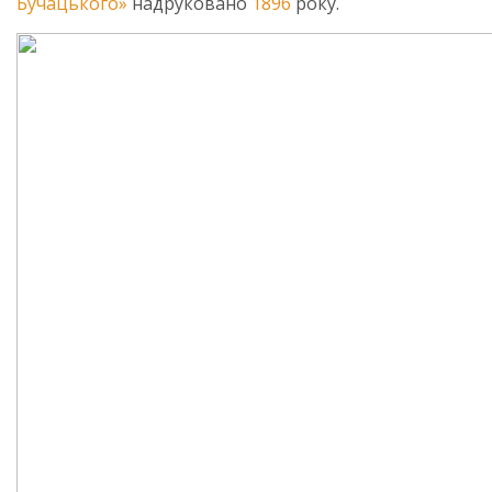
Бучацького»
надруковано
1896
року.