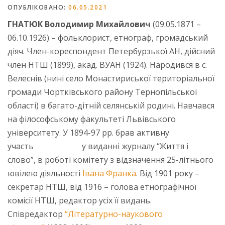
ОПУБЛІКОВАНО:
06.05.2021
ГНАТЮК Володимир Михайлович
(09.05.1871 –
06.10.1926) – фольклорист, етнограф, громадський
діяч. Член-кореспондент Петербурзької АН, дійсний
член НТШ (1899), акад. ВУАН (1924). Народився в с.
Велеснів (нині село Монастириської територіальної
громади Чортківського району Тернопільської
області) в багато-дітній селянській родині. Навчався
на філософському факультеті Львівського
університету. У 1894-97 рр. брав активну
участь у виданні журналу “Життя і
слово”, в роботі комітету з відзначення 25-літнього
ювілею діяльності
Івана Франка
. Від 1901 року –
секретар НТШ, від 1916 – голова етнографічної
комісії НТШ, редактор усіх її видань.
Співредактор
“Літературно-наукового