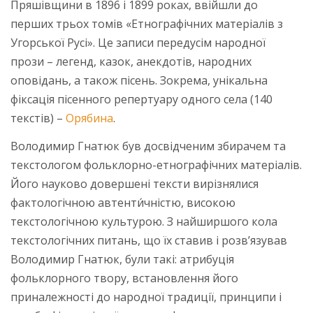
Пряшівщини в 1896 і 1899 роках, ввійшли до
перших трьох томів «Етнографічних матеріалів з
Угорської Русі». Це записи передусім народної
прози – легенд, казок, анекдотів, народних
оповідань, а також пісень. Зокрема, унікальна
фіксація пісенного репертуару одного села (140
текстів) –
Орябина
.
Володимир Гнатюк був досвідченим збирачем та
текстологом фольклорно-етнографічних матеріалів.
Його науково довершені тексти вирізнялися
фактологічною автенти́чністю, високою
текстологічною культурою. З найширшого кола
текстологічних питань, що їх ставив і розв’язував
Володимир Гнатюк, були такі: атрибуція
фольклорного твору, встановлення його
приналежності до народної традиції, принципи і