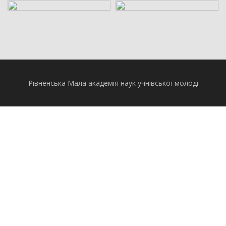
Рівненська Мала академія наук учнівської молоді