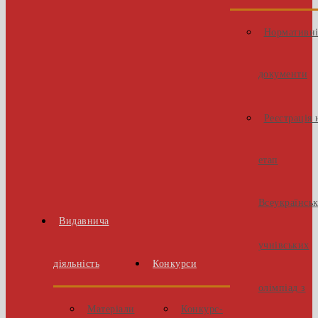
Нормативн
документи
Реєстрація 
етап
Всеукраїнсь
Видавнича
учнівських
діяльність
Конкурси
олімпіад з
Матеріали
Конкурс-