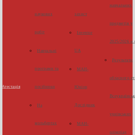
навчальних
наукових
захист
предметів у
робіт
Inventor
2025/2026 н.
UA
Навчальні
Результати
програми та
МАН-
обласного ет
Атестація
посібники
Юніор
Всеукраїнсь
Дослідник
На
учнівських
мольбертах
МАН-
олімпіад