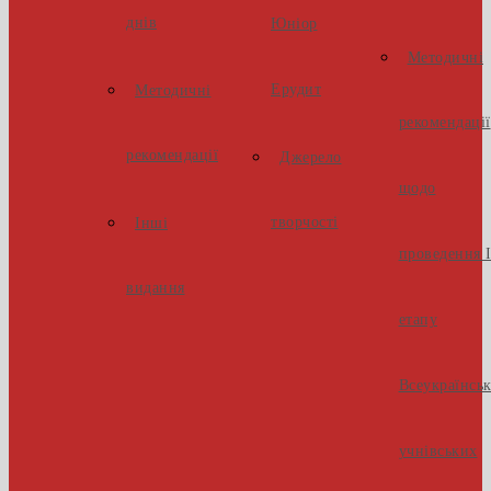
днів
Юніор
Методичні
Ерудит
Методичні
рекомендації
рекомендації
Джерело
щодо
творчості
Інші
проведення І
видання
етапу
Всеукраїнсь
учнівських