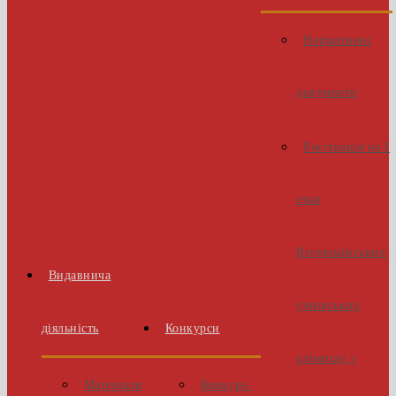
Нормативні
документи
Реєстрація на І
етап
Всеукраїнських
Видавнича
учнівських
діяльність
Конкурси
олімпіад з
Матеріали
Конкурс-