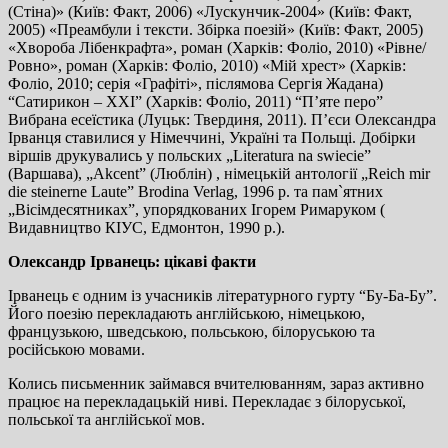
(Стіна)» (Київ: Факт, 2006) «Лускунчик-2004» (Київ: Факт,
2005) «Преамбули і тексти. Збірка поезій» (Київ: Факт, 2005)
«Хвороба Лібенкрафта», роман (Харків: Фоліо, 2010) «Рівне/
Ровно», роман (Харків: Фоліо, 2010) «Мій хрест» (Харків:
Фоліо, 2010; серія «Графіті», післямова Сергія Жадана)
“Сатирикон – ХХІ” (Харків: Фоліо, 2011) “П’яте перо”
Вибрана есеїстика (Луцьк: Твердиня, 2011). П’єси Олександра
Ірванця ставилися у Німеччині, Україні та Польщі. Добірки
віршів друкувались у польских „Literatura na swiecie”
(Варшава), „Akcent” (Люблін) , німецькій антології „Reich mir
die steinerne Laute” Brodina Verlag, 1996 р. та пам`ятних
„Вісімдесятниках”, упорядкованих Ігорем Римаруком (
Видавництво КІУС, Едмонтон, 1990 р.).
Олександр Ірванець: цікаві факти
Ірванець є одним із учасників літературного гурту “Бу-Ба-Бу”.
Його поезію перекладають англійською, німецькою,
французькою, шведською, польською, білоруською та
російською мовами.
Колись письменник займався вчителюванням, зараз активно
працює на перекладацькій ниві. Перекладає з білоруської,
польської та англійської мов.