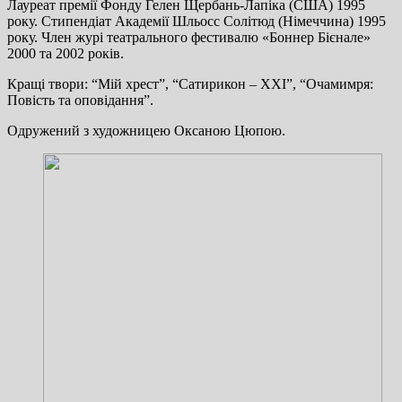
Лауреат премії Фонду Гелен Щербань-Лапіка (США) 1995
року. Стипендіат Академії Шльосс Солітюд (Німеччина) 1995
року. Член журі театрального фестивалю «Боннер Бієнале»
2000 та 2002 років.
Кращі твори: “Мій хрест”, “Сатирикон – ХХІ”, “Очамимря:
Повість та оповідання”.
Одружений з художницею Оксаною Цюпою.