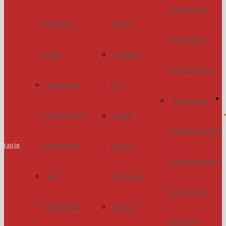
навчальних
наукових
захист
предметів у
робіт
Inventor
2025/2026 н.р
UA
Навчальні
Результати
програми та
МАН-
обласного етапу
стація
посібники
Юніор
Всеукраїнських
Дослідник
На
учнівських
мольбертах
МАН-
олімпіад