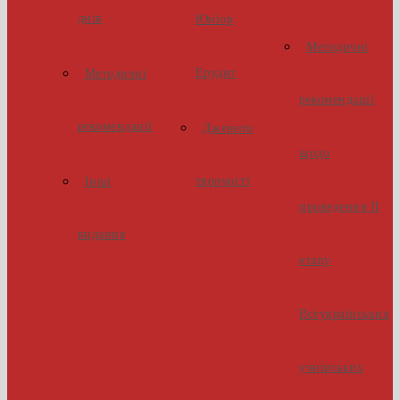
днів
Юніор
Методичні
Ерудит
Методичні
рекомендації
рекомендації
Джерело
щодо
творчості
Інші
проведення ІІ
видання
етапу
Всеукраїнських
учнівських