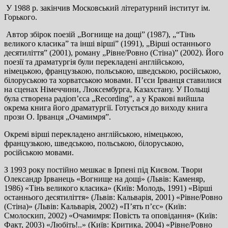
У 1988 р. закінчив Московський літературний інститут ім.
Горького.
Автор збірок поезій „Вогнище на дощі” (1987), „“Тінь
великого класика” та інші вірші” (1991), „Вірші останнього
десятиліття” (2001), роману „Рівне/Ровно (Стіна)” (2002). Його
поезії та драматургія були перекладені англійською,
німецькою, французькою, польською, шведською, російською,
білоруською та хорватською мовами. П’єси Ірванця ставилися
на сценах Німеччини, Люксембурга, Казахстану. У Польщі
була створена радіоп’єса „Recording”, а у Кракові вийшла
окрема книга його драматургії. Готується до виходу книга
прози О. Ірванця „Очамимря”.
Окремі вірші перекладено англійською, німецькою,
французькою, шведською, польською, білоруською,
російською мовами.
З 1993 року постійно мешкає в Ірпені під Києвом. Твори
Олександр Ірванець «Вогнище на дощі» (Львів: Каменяр,
1986) «Тінь великого класика» (Київ: Молодь, 1991) «Вірші
останнього десятиліття» (Львів: Кальварія, 2001) «Рівне/Ровно
(Стіна)» (Львів: Кальварія, 2002) «П’ять п’єс» (Київ:
Смолоскип, 2002) «Очамимря: Повість та оповідання» (Київ:
Факт, 2003) «Любіть!..» (Київ: Критика, 2004) «Рівне/Ровно