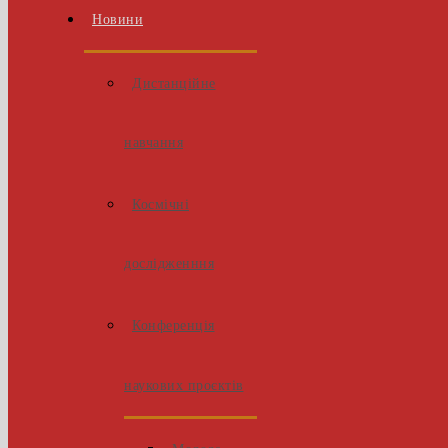
Новини
Дистанційне
навчання
Космічні
дослідженння
Конференція
наукових проєктів