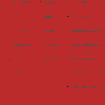
мольбертах
учнівських олімпіад
МАН-
днів
Юніор
Методичні
Ерудит
рекомендації щодо
Методичні
рекомендації
проведення ІІ етапу
Джерело
Всеукраїнських
творчості
Інші
учнівських олімпіад
видання
Аналітична довідка