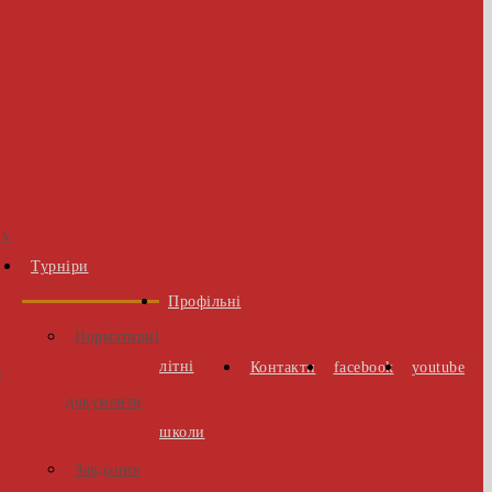
 у
Турніри
Профільні
Нормативні
літні
Контакти
facebook
youtube
о
документи
школи
Завдання