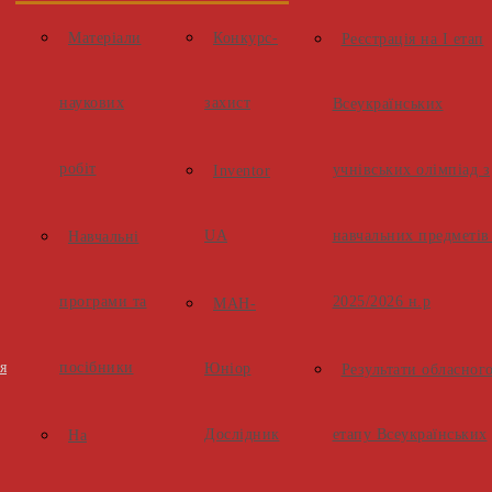
Матеріали
Конкурс-
Реєстрація на І етап
наукових
захист
Всеукраїнських
робіт
учнівських олімпіад з
Inventor
UA
навчальних предметів
Навчальні
програми та
2025/2026 н.р
МАН-
я
посібники
Юніор
Результати обласног
Дослідник
етапу Всеукраїнських
На