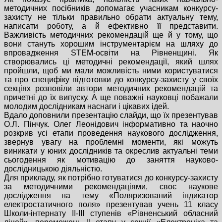
методичних посібників допомагає учасникам конкурсу-
захисту не тільки правильно обрати актуальну тему,
написати роботу, а й ефективно її представити.
Важливість методичних рекомендацій ще й у тому, що
вони стануть хорошим інструментарієм на шляху до
впровадження STEM-освіти на Рівненщині. Як
створювались ці методичні рекомендації, який шлях
пройшли, щоб ми мали можливість ними користуватися
та про специфіку підготовки до конкурсу-захисту у своїх
секціях розповіли автори методичних рекомендацій та
причетні до їх випуску. А ще поважні науковці побажали
молодим дослідникам наснаги і цікавих ідей.
Вдало доповнили презентацію слайди, що їх презентував
О.Л. Пінчук. Олег Леонідович інформативно та наочно
розкрив усі етапи проведення наукового дослідження,
звернув увагу на проблемні моменти, які можуть
виникати у юних дослідників та окреслив актуальні теми
сьогодення як мотивацію до заняття науково-
дослідницькою діяльністю.
Для прикладу, як потрібно готуватися до конкурсу-захисту
за методичними рекомендаціями, своє наукове
дослідження на тему «Поляризований індикатор
електростатичного поля» презентував учень 11 класу
Школи-інтернату ІІ-ІІІ ступенів «Рівненський обласний