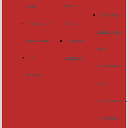
днів
Юніор
Методичні
Ерудит
Методичні
рекомендації
рекомендації
Джерело
щодо
творчості
Інші
проведення ІІ
видання
етапу
Всеукраїнських
учнівських