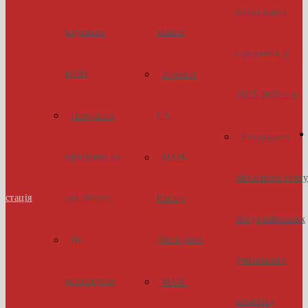
навчальних
наукових
захист
предметів у
робіт
Inventor
2025/2026 н.р
UA
Навчальні
Результати
програми та
МАН-
обласного етап
естація
посібники
Юніор
Всеукраїнських
Дослідник
На
учнівських
мольбертах
МАН-
олімпіад