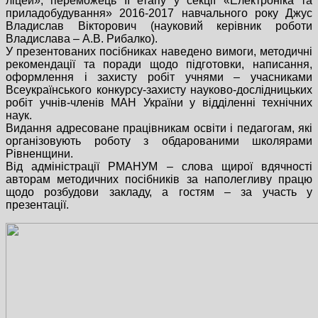
ліцей», переможець ІІ етапу у секції «Електроніка та
приладобудування» 2016-2017 навчального року Джус
Владислав Вікторович (науковий керівник роботи
Владислава – А.В. Рибалко).
У презентованих посібниках наведено вимоги, методичні
рекомендації та поради щодо підготовки, написання,
оформлення і захисту робіт учнями – учасниками
Всеукраїнського конкурсу-захисту науково-дослідницьких
робіт учнів-членів МАН України у відділенні технічних
наук.
Видання адресоване працівникам освіти і педагогам, які
організовують роботу з обдарованими школярами
Рівненщини.
Від адміністрації РМАНУМ – слова щирої вдячності
авторам методичних посібників за наполегливу працю
щодо розбудови закладу, а гостям – за участь у
презентації.