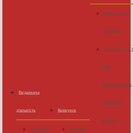
Нормативні
документи
Реєстрація на 
етап
Всеукраїнських
Видавнича
учнівських
діяльність
Конкурси
олімпіад з
Матеріали
Конкурс-