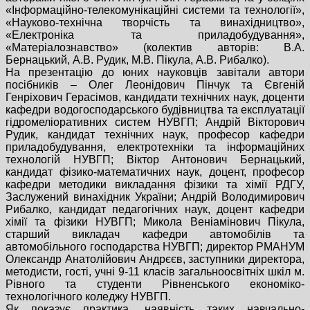
«Інформаційно-телекомунікаційні системи та технології»,
«Науково-технічна творчість та винахідництво»,
«Електроніка та приладобудування»,
«Матеріалознавство» (колектив авторів: В.А.
Бернацький, А.В. Рудик, М.В. Пікула, А.В. Рибалко).
На презентацію до юних науковців завітали автори
посібників – Олег Леонідович Пінчук та Євгеній
Генріхович Герасімов, кандидати технічних наук, доценти
кафедри водогосподарського будівництва та експлуатації
гідромеліоративних систем НУВГП; Андрій Вікторович
Рудик, кандидат технічних наук, професор кафедри
приладобудування, електротехніки та інформаційних
технологій НУВГП; Віктор Антонович Бернацький,
кандидат фізико-математичних наук, доцент, професор
кафедри методики викладання фізики та хімії РДГУ,
Заслужений винахідник України; Андрій Володимирович
Рибалко, кандидат педагогічних наук, доцент кафедри
хімії та фізики НУВГП; Микола Веніамінович Пікула,
старший викладач кафедри автомобілів та
автомобільного господарства НУВГП; директор РМАНУМ
Олександр Анатолійович Андрєєв, заступники директора,
методисти, гості, учні 9-11 класів загальноосвітніх шкіл м.
Рівного та студенти Рівненського економіко-
технологічного коледжу НУВГП.
Як показує практика, наявність таких навчально-