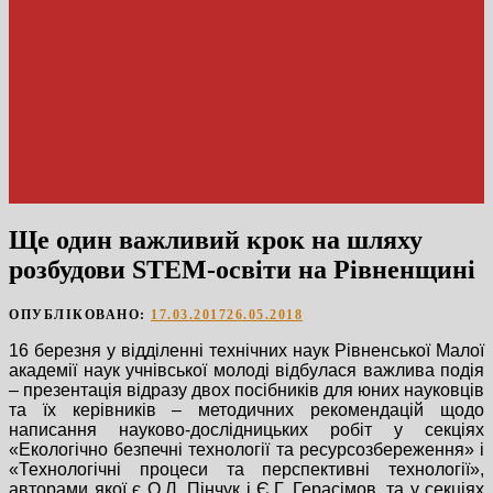
Ще один важливий крок на шляху
розбудови STEM-освіти на Рівненщині
ОПУБЛІКОВАНО:
17.03.2017
26.05.2018
16 березня у відділенні технічних наук Рівненської Малої
академії наук учнівської молоді відбулася важлива подія
– презентація відразу двох посібників для юних науковців
та їх керівників – методичних рекомендацій щодо
написання науково-дослідницьких робіт у секціях
«Екологічно безпечні технології та ресурсозбереження» і
«Технологічні процеси та перспективні технології»,
авторами якої є О.Л. Пінчук і Є.Г. Герасімов, та у секціях