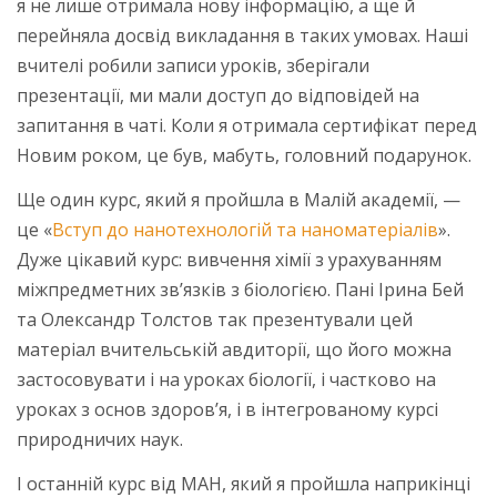
я не лише отримала нову інформацію, а ще й
перейняла досвід викладання в таких умовах. Наші
вчителі робили записи уроків, зберігали
презентації, ми мали доступ до відповідей на
запитання в чаті. Коли я отримала сертифікат перед
Новим роком, це був, мабуть, головний подарунок.
Ще один курс, який я пройшла в Малій академії, —
це «
Вступ до нанотехнологій та наноматеріалів
».
Дуже цікавий курс: вивчення хімії з урахуванням
міжпредметних зв’язків з біологією. Пані Ірина Бей
та Олександр Толстов так презентували цей
матеріал вчительській авдиторії, що його можна
застосовувати і на уроках біології, і частково на
уроках з основ здоров’я, і в інтегрованому курсі
природничих наук.
І останній курс від МАН, який я пройшла наприкінці