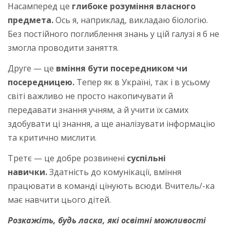
Насамперед це
глибоке розуміння власного
предмета.
Ось я, наприклад, викладаю біологію.
Без постійного поглиблення знань у цій галузі я б не
змогла проводити заняття.
Друге — це
вміння бути посередником чи
посередницею.
Тепер як в Україні, так і в усьому
світі важливо не просто накопичувати й
передавати знання учням, а й учити їх самих
здобувати ці знання, а ще аналізувати інформацію
та критично мислити.
Третє — це добре розвинені
суспільні
навички.
Здатність до комунікації, вміння
працювати в команді цінують всюди. Вчитель/-ка
має навчити цього дітей.
Розкажіть, будь ласка, які освітні можливості