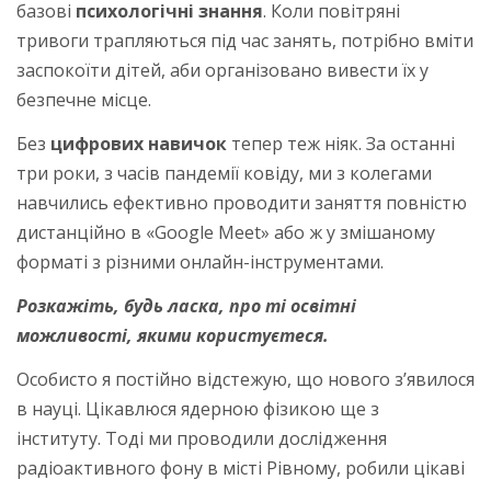
базові
психологічні знання
. Коли повітряні
тривоги трапляються під час занять, потрібно вміти
заспокоїти дітей, аби організовано вивести їх у
безпечне місце.
Без
цифрових навичок
тепер теж ніяк. За останні
три роки, з часів пандемії ковіду, ми з колегами
навчились ефективно проводити заняття повністю
дистанційно в «Google Meet» або ж у змішаному
форматі з різними онлайн-інструментами.
Розкажіть, будь ласка, про ті освітні
можливості, якими користуєтеся.
Особисто я постійно відстежую, що нового з’явилося
в науці. Цікавлюся ядерною фізикою ще з
інституту. Тоді ми проводили дослідження
радіоактивного фону в місті Рівному, робили цікаві