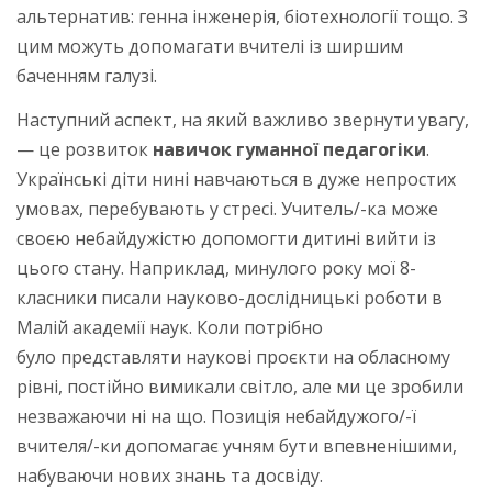
альтернатив: генна інженерія, біотехнології тощо. З
цим можуть допомагати вчителі із ширшим
баченням галузі.
Наступний аспект, на який важливо звернути увагу,
— це розвиток
навичок гуманної педагогіки
.
Українські діти нині навчаються в дуже непростих
умовах, перебувають у стресі. Учитель/-ка може
своєю небайдужістю допомогти дитині вийти із
цього стану. Наприклад, минулого року мої 8-
класники писали науково-дослідницькі роботи в
Малій академії наук. Коли потрібно
було представляти наукові проєкти на обласному
рівні, постійно вимикали світло, але ми це зробили
незважаючи ні на що. Позиція небайдужого/-ї
вчителя/-ки допомагає учням бути впевненішими,
набуваючи нових знань та досвіду.