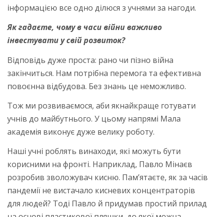
інформацією все одно ділюся з учнями за нагоди.
Як гадаєте, чому в часи війни важливо
інвестувати у свій розвиток?
Відповідь дуже проста: рано чи пізно війна
закінчиться. Нам потрібна перемога та ефективна
повоєнна відбудова. Без знань це неможливо.
Тож ми розвиваємося, аби якнайкраще готувати
учнів до майбутнього. У цьому напрямі Мала
академія виконує дуже велику роботу.
Наші учні роблять винаходи, які можуть бути
корисними на фронті. Наприклад, Павло Мінаєв
розробив зволожувач кисню. Пам’ятаєте, як за часів
пандемії не вистачало кисневих концентраторів
для людей? Тоді Павло й придумав простий прилад
на основі пластикової пляшки, до якої можна