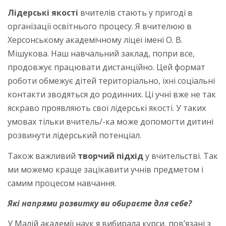
Лідерські якості
вчителів стають у пригоді в
організації освітнього процесу. Я вчителюю в
Херсонському академічному ліцеї імені О. В.
Мішукова. Наш навчальний заклад, попри все,
продовжує працювати дистанційно. Цей формат
роботи обмежує дітей територіально, їхні соціальні
контакти зводяться до родинних. Ці учні вже не так
яскраво проявляють свої лідерські якості. У таких
умовах тільки вчитель/-ка може допомогти дитині
розвинути лідерський потенціал.
Також важливий
творчий підхід
у вчительстві. Так
ми можемо краще зацікавити учнів предметом і
самим процесом навчання.
Які напрями розвитку ви обираєте для себе?
У Малій академії наук я вибирала курси, пов’язані з