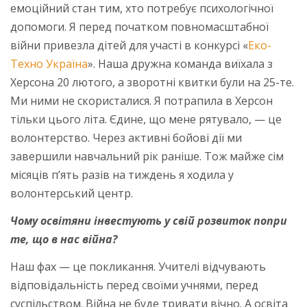
емоційний стан тим, хто потребує психологічної
допомоги. Я перед початком повномасштабної
війни привезла дітей для участі в конкурсі «
Еко-
Техно Україна
». Наша дружна команда виїхала з
Херсона 20 лютого, а зворотні квитки були на 25-те.
Ми ними не скористалися. Я потрапила в Херсон
тільки цього літа. Єдине, що мене рятувало, — це
волонтерство. Через активні бойові дії ми
завершили навчальний рік раніше. Тож майже сім
місяців п’ять разів на тиждень я ходила у
волонтерський центр.
Чому освітяни інвестують у свій розвиток попри
те, що в нас війна?
Наш фах — це покликання. Учителі відчувають
відповідальність перед своїми учнями, перед
суспільством. Війна не буде тривати вічно. А освіта