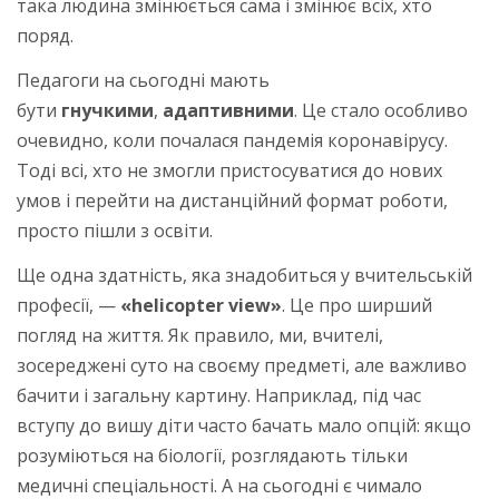
така людина змінюється сама і змінює всіх, хто
поряд.
Педагоги на сьогодні мають
бути
гнучкими
,
адаптивними
. Це стало особливо
очевидно, коли почалася пандемія коронавірусу.
Тоді всі, хто не змогли пристосуватися до нових
умов і перейти на дистанційний формат роботи,
просто пішли з освіти.
Ще одна здатність, яка знадобиться у вчительській
професії, —
«helicopter view»
. Це про ширший
погляд на життя. Як правило, ми, вчителі,
зосереджені суто на своєму предметі, але важливо
бачити і загальну картину. Наприклад, під час
вступу до вишу діти часто бачать мало опцій: якщо
розуміються на біології, розглядають тільки
медичні спеціальності. А на сьогодні є чимало