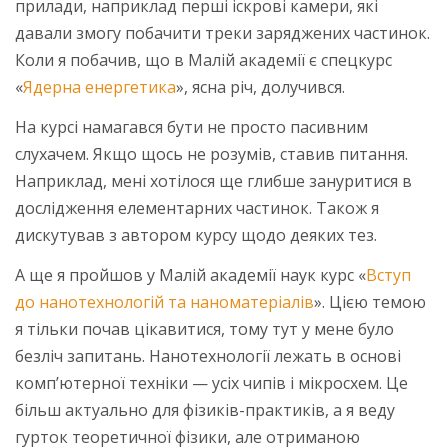
прилади, наприклад перші іскрові камери, які
давали змогу побачити треки заряджених частинок.
Коли я побачив, що в Малій академії є спецкурс
«
Ядерна енергетика
», ясна річ, долучився.
На курсі намагався бути не просто пасивним
слухачем. Якщо щось не розумів, ставив питання.
Наприклад, мені хотілося ще глибше зануритися в
дослідження елементарних частинок. Також я
дискутував з автором курсу щодо деяких тез.
А ще я пройшов у Малій академії наук курс «
Вступ
до нанотехнологій та наноматеріалів
». Цією темою
я тільки почав цікавитися, тому тут у мене було
безліч запитань. Нанотехнології лежать в основі
комп’ютерної техніки — усіх чипів і мікросхем. Це
більш актуально для фізиків-практиків, а я веду
гурток теоретичної фізики, але отриманою