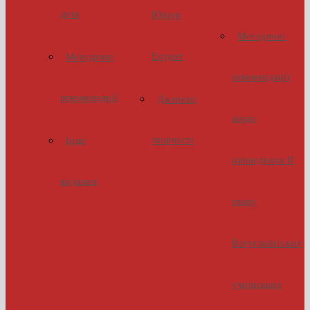
днів
Юніор
Методичні
Ерудит
Методичні
рекомендації
рекомендації
Джерело
щодо
творчості
Інші
проведення ІІ
видання
етапу
Всеукраїнських
учнівських