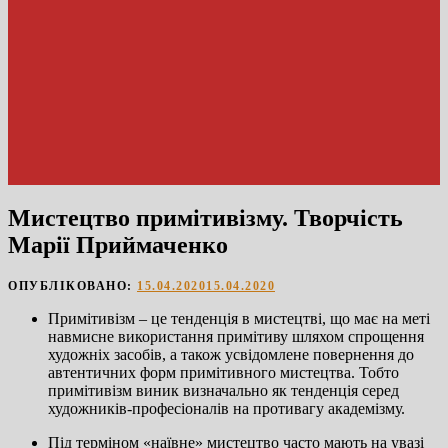
Мистецтво примітивізму. Творчість
Марії Приймаченко
ОПУБЛІКОВАНО:
15.04.2020
15.04.2020
Примітивізм – це тенденція в мистецтві, що має на меті
навмисне використання примітиву шляхом спрощення
художніх засобів, а також усвідомлене повернення до
автентичних форм примітивного мистецтва. Тобто
примітивізм виник визначально як тенденція серед
художників-професіоналів на противагу академізму.
Під терміном «наївне» мистецтво часто мають на увазі