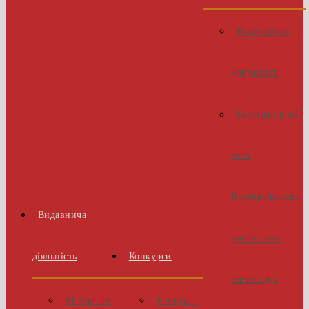
Нормативні
документи
Реєстрація на І
етап
Всеукраїнських
Видавнича
учнівських
діяльність
Конкурси
олімпіад з
Матеріали
Конкурс-