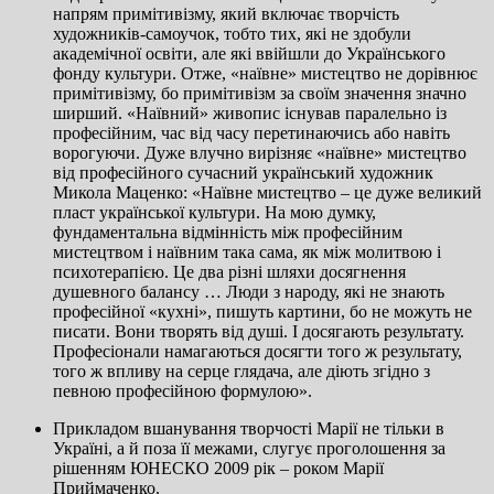
напрям примітивізму, який включає творчість
художників-самоучок, тобто тих, які не здобули
академічної освіти, але які ввійшли до Українського
фонду культури. Отже, «наївне» мистецтво не дорівнює
примітивізму, бо примітивізм за своїм значення значно
ширший. «Наївний» живопис існував паралельно із
професійним, час від часу перетинаючись або навіть
ворогуючи. Дуже влучно вирізняє «наївне» мистецтво
від професійного сучасний український художник
Микола Маценко: «Наївне мистецтво – це дуже великий
пласт української культури. На мою думку,
фундаментальна відмінність між професійним
мистецтвом і наївним така сама, як між молитвою і
психотерапією. Це два різні шляхи досягнення
душевного балансу … Люди з народу, які не знають
професійної «кухні», пишуть картини, бо не можуть не
писати. Вони творять від душі. І досягають результату.
Професіонали намагаються досягти того ж результату,
того ж впливу на серце глядача, але діють згідно з
певною професійною формулою».
Прикладом вшанування творчості Марії не тільки в
Україні, а й поза її межами, слугує проголошення за
рішенням ЮНЕСКО 2009 рік – роком Марії
Приймаченко.