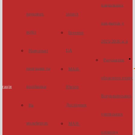
навчальних
наукових
захист
предметів у
робіт
Inventor
2025/2026 н.р
UA
Навчальні
Результати
програми та
МАН-
обласного етапу
стація
посібники
Юніор
Всеукраїнських
Дослідник
На
учнівських
мольбертах
МАН-
олімпіад